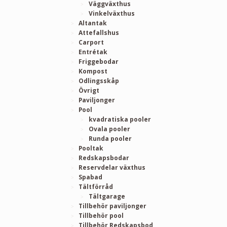
Väggväxthus
Vinkelväxthus
Altantak
Attefallshus
Carport
Entrétak
Friggebodar
Kompost
Odlingsskåp
Övrigt
Paviljonger
Pool
kvadratiska pooler
Ovala pooler
Runda pooler
Pooltak
Redskapsbodar
Reservdelar växthus
Spabad
Tältförråd
Tältgarage
Tillbehör paviljonger
Tillbehör pool
Tillbehör Redskapsbod