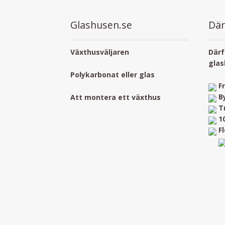
Glashusen.se
Där
Växthusväljaren
Därf
glas
Polykarbonat eller glas
F
B
Att montera ett växthus
T
1
F