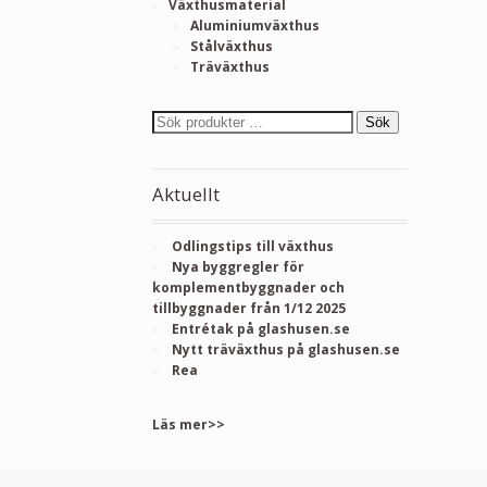
Växthusmaterial
Aluminiumväxthus
Stålväxthus
Träväxthus
Sök
Aktuellt
Odlingstips till växthus
Nya byggregler för
komplementbyggnader och
tillbyggnader från 1/12 2025
Entrétak på glashusen.se
Nytt träväxthus på glashusen.se
Rea
Läs mer>>