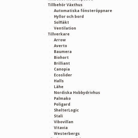
Tillbehör Växthus
Automatiska fönsteröppnare
Hyllor och bord
Solfläkt
Ventilation
Tillverkare
Arrow
Averto
Baumera
Biohort
Brilliant
Canopia
Ecoslider
Halls
Lähe
Nordiska Hobbydrivhus
Palmako
Poligard
ShelterLogic
Stali
Vibovillan
Vitavia
Westerbergs