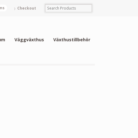
ems
Checkout
um
Väggväxthus
Växthustillbehör