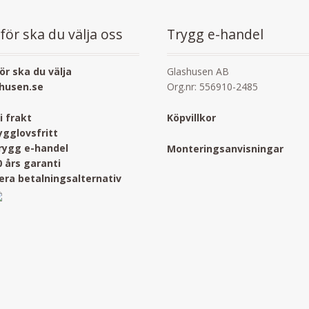
för ska du välja oss
Trygg e-handel
ör ska du välja
Glashusen AB
husen.se
Org.nr: 556910-2485
ri frakt
Köpvillkor
ygglovsfritt
rygg e-handel
Monteringsanvisningar
0 års garanti
lera betalningsalternativ