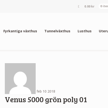
0.00
kr
0 it
Fyrkantiga växthus
Tunnelväxthus
Lusthus
Uter
feb
10
2018
Venus 5000 grön poly 01