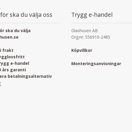
för ska du välja oss
Trygg e-handel
ör ska du välja
Glashusen AB
husen.se
Org.nr: 556910-2485
ri frakt
Köpvillkor
ygglovsfritt
rygg e-handel
Monteringsanvisningar
0 års garanti
lera betalningsalternativ