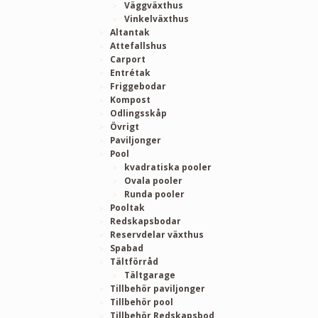
Väggväxthus
Vinkelväxthus
Altantak
Attefallshus
Carport
Entrétak
Friggebodar
Kompost
Odlingsskåp
Övrigt
Paviljonger
Pool
kvadratiska pooler
Ovala pooler
Runda pooler
Pooltak
Redskapsbodar
Reservdelar växthus
Spabad
Tältförråd
Tältgarage
Tillbehör paviljonger
Tillbehör pool
Tillbehör Redskapsbod