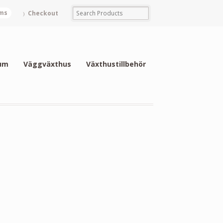
ems
Checkout
um
Väggväxthus
Växthustillbehör