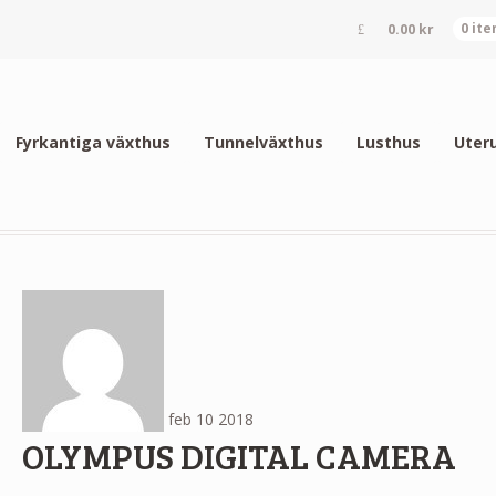
0.00
kr
0 it
Fyrkantiga växthus
Tunnelväxthus
Lusthus
Uter
feb
10
2018
OLYMPUS DIGITAL CAMERA