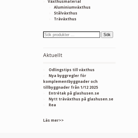
Växthusmaterial
Aluminiumväxthus
Stålväxthus
Träväxthus
Sök
Aktuellt
Odlingstips till växthus
Nya byggregler för
komplementbyggnader och
tillbyggnader från 1/12 2025
Entrétak på glashusen.se
Nytt träväxthus på glashusen.se
Rea
Läs mer>>