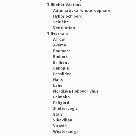
Tillbehör Växthus
Automatiska fönsteröppnare
Hyllor och bord
Solfläkt
Ventilation
Tillverkare
Arrow
Averto
Baumera
Biohort
Brilliant
Canopia
Ecoslider
Halls
Lähe
Nordiska Hobbydrivhus
Palmako
Poligard
ShelterLogic
Stali
Vibovillan
Vitavia
Westerbergs