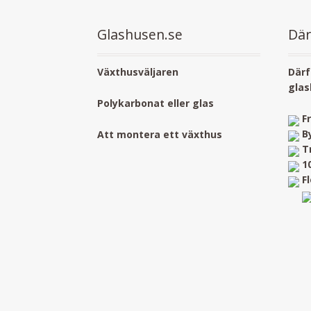
Glashusen.se
Där
Växthusväljaren
Därf
glas
Polykarbonat eller glas
F
B
Att montera ett växthus
T
1
F