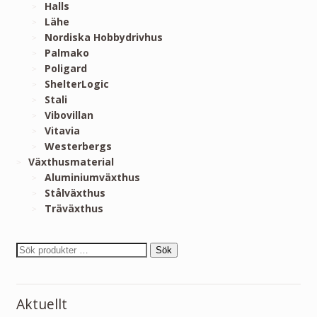
Halls
Lähe
Nordiska Hobbydrivhus
Palmako
Poligard
ShelterLogic
Stali
Vibovillan
Vitavia
Westerbergs
Växthusmaterial
Aluminiumväxthus
Stålväxthus
Träväxthus
Sök
Aktuellt