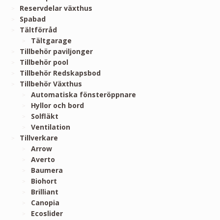
Reservdelar växthus
Spabad
Tältförråd
Tältgarage
Tillbehör paviljonger
Tillbehör pool
Tillbehör Redskapsbod
Tillbehör Växthus
Automatiska fönsteröppnare
Hyllor och bord
Solfläkt
Ventilation
Tillverkare
Arrow
Averto
Baumera
Biohort
Brilliant
Canopia
Ecoslider