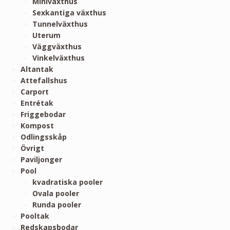
Miniväxthus
Sexkantiga växthus
Tunnelväxthus
Uterum
Väggväxthus
Vinkelväxthus
Altantak
Attefallshus
Carport
Entrétak
Friggebodar
Kompost
Odlingsskåp
Övrigt
Paviljonger
Pool
kvadratiska pooler
Ovala pooler
Runda pooler
Pooltak
Redskapsbodar