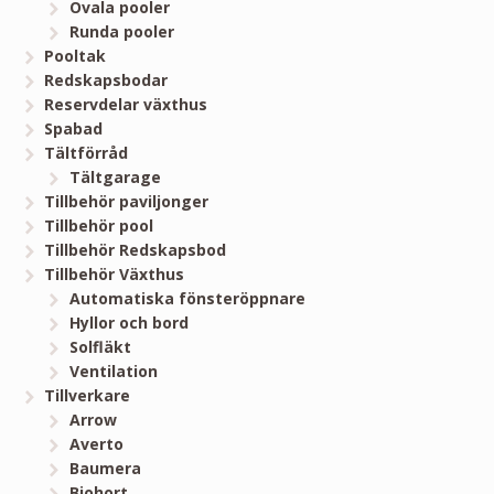
Ovala pooler
Runda pooler
Pooltak
Redskapsbodar
Reservdelar växthus
Spabad
Tältförråd
Tältgarage
Tillbehör paviljonger
Tillbehör pool
Tillbehör Redskapsbod
Tillbehör Växthus
Automatiska fönsteröppnare
Hyllor och bord
Solfläkt
Ventilation
Tillverkare
Arrow
Averto
Baumera
Biohort