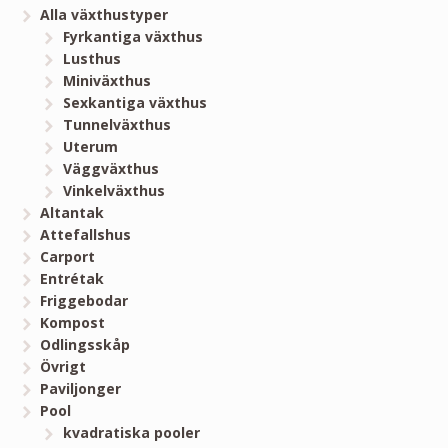
Alla växthustyper
Fyrkantiga växthus
Lusthus
Miniväxthus
Sexkantiga växthus
Tunnelväxthus
Uterum
Väggväxthus
Vinkelväxthus
Altantak
Attefallshus
Carport
Entrétak
Friggebodar
Kompost
Odlingsskåp
Övrigt
Paviljonger
Pool
kvadratiska pooler