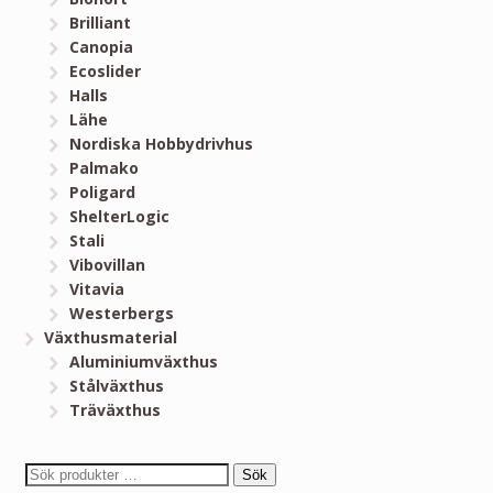
Brilliant
Canopia
Ecoslider
Halls
Lähe
Nordiska Hobbydrivhus
Palmako
Poligard
ShelterLogic
Stali
Vibovillan
Vitavia
Westerbergs
Växthusmaterial
Aluminiumväxthus
Stålväxthus
Träväxthus
Sök