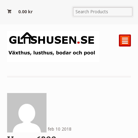
0.00
kr
²
feb
10
2018