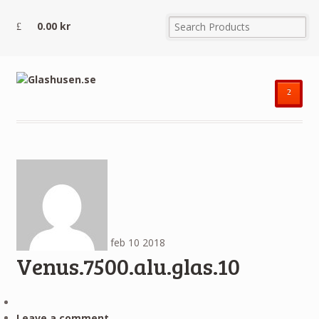
0.00
kr
²
feb
10
2018
Venus.7500.alu.glas.10
Leave a comment