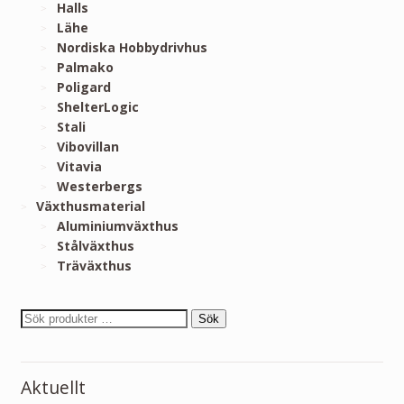
Halls
Lähe
Nordiska Hobbydrivhus
Palmako
Poligard
ShelterLogic
Stali
Vibovillan
Vitavia
Westerbergs
Växthusmaterial
Aluminiumväxthus
Stålväxthus
Träväxthus
Sök
Aktuellt