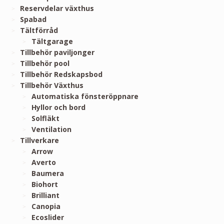
Reservdelar växthus
Spabad
Tältförråd
Tältgarage
Tillbehör paviljonger
Tillbehör pool
Tillbehör Redskapsbod
Tillbehör Växthus
Automatiska fönsteröppnare
Hyllor och bord
Solfläkt
Ventilation
Tillverkare
Arrow
Averto
Baumera
Biohort
Brilliant
Canopia
Ecoslider