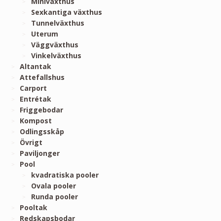
Miniväxthus
Sexkantiga växthus
Tunnelväxthus
Uterum
Väggväxthus
Vinkelväxthus
Altantak
Attefallshus
Carport
Entrétak
Friggebodar
Kompost
Odlingsskåp
Övrigt
Paviljonger
Pool
kvadratiska pooler
Ovala pooler
Runda pooler
Pooltak
Redskapsbodar