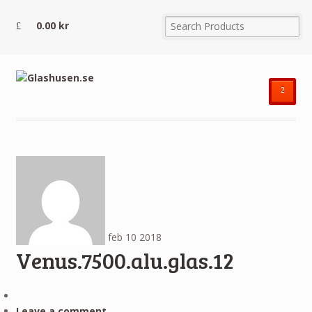
0.00
kr
²
feb
10
2018
Venus.7500.alu.glas.12
Leave a comment