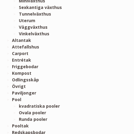
Miniväxthus
Sexkantiga växthus
Tunnelväxthus
Uterum
Väggväxthus
Vinkelväxthus
Altantak
Attefallshus
Carport
Entrétak
Friggebodar
Kompost
Odlingsskåp
Övrigt
Paviljonger
Pool
kvadratiska pooler
Ovala pooler
Runda pooler
Pooltak
Redskapsbodar