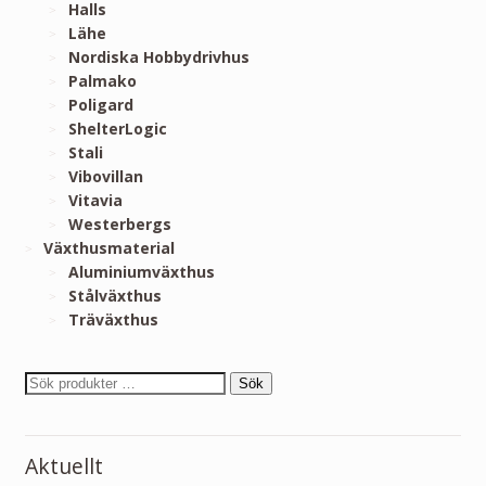
Halls
Lähe
Nordiska Hobbydrivhus
Palmako
Poligard
ShelterLogic
Stali
Vibovillan
Vitavia
Westerbergs
Växthusmaterial
Aluminiumväxthus
Stålväxthus
Träväxthus
Sök
Aktuellt