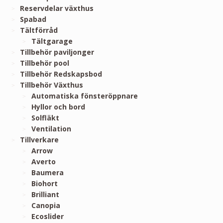
Reservdelar växthus
Spabad
Tältförråd
Tältgarage
Tillbehör paviljonger
Tillbehör pool
Tillbehör Redskapsbod
Tillbehör Växthus
Automatiska fönsteröppnare
Hyllor och bord
Solfläkt
Ventilation
Tillverkare
Arrow
Averto
Baumera
Biohort
Brilliant
Canopia
Ecoslider