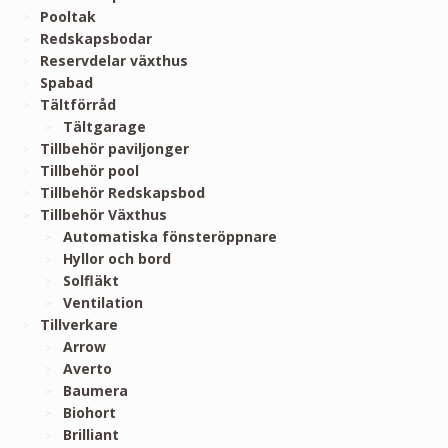
Pooltak
Redskapsbodar
Reservdelar växthus
Spabad
Tältförråd
Tältgarage
Tillbehör paviljonger
Tillbehör pool
Tillbehör Redskapsbod
Tillbehör Växthus
Automatiska fönsteröppnare
Hyllor och bord
Solfläkt
Ventilation
Tillverkare
Arrow
Averto
Baumera
Biohort
Brilliant