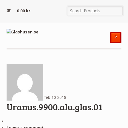
0.00
kr
²
feb
10
2018
Uranus.9900.alu.glas.01
Leave a comment