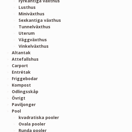
Fyrkantiga växthus
Lusthus
Miniväxthus
Sexkantiga växthus
Tunnelväxthus
Uterum
Väggväxthus
Vinkelväxthus
Altantak
Attefallshus
Carport
Entrétak
Friggebodar
Kompost
Odlingsskåp
Övrigt
Paviljonger
Pool
kvadratiska pooler
Ovala pooler
Runda pooler