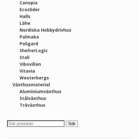
Canopia
Ecoslider
Halls
Lähe
Nordiska Hobbydrivhus
Palmako
Poligard
ShelterLogic
Stali
Vibovillan
Vitavia
Westerbergs
Växthusmaterial
Aluminiumväxthus
Stålväxthus
Träväxthus
Sök