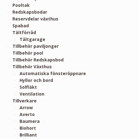
Pooltak
Redskapsbodar
Reservdelar växthus
Spabad
Tältförråd
Tältgarage
Tillbehör paviljonger
Tillbehör pool
Tillbehör Redskapsbod
Tillbehör Växthus
Automatiska fönsteröppnare
Hyllor och bord
Solfläkt
Ventilation
Tillverkare
Arrow
Averto
Baumera
Biohort
Brilliant