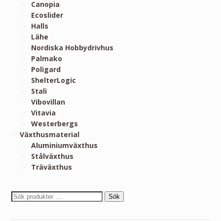
Canopia
Ecoslider
Halls
Lähe
Nordiska Hobbydrivhus
Palmako
Poligard
ShelterLogic
Stali
Vibovillan
Vitavia
Westerbergs
Växthusmaterial
Aluminiumväxthus
Stålväxthus
Träväxthus
Sök