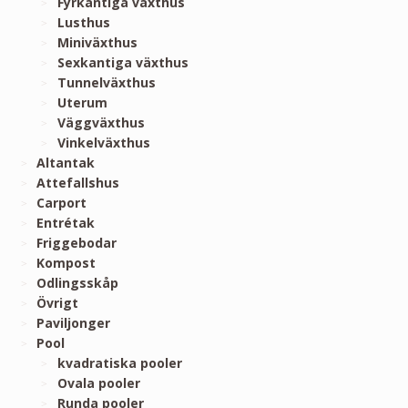
Fyrkantiga växthus
Lusthus
Miniväxthus
Sexkantiga växthus
Tunnelväxthus
Uterum
Väggväxthus
Vinkelväxthus
Altantak
Attefallshus
Carport
Entrétak
Friggebodar
Kompost
Odlingsskåp
Övrigt
Paviljonger
Pool
kvadratiska pooler
Ovala pooler
Runda pooler