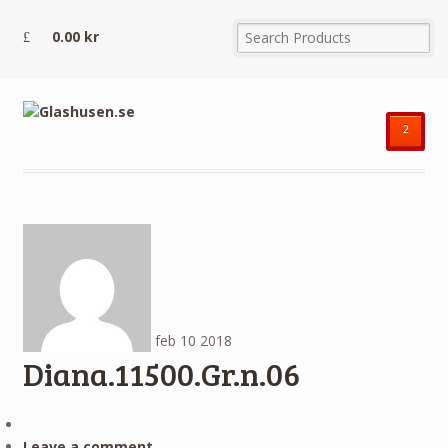
0.00
kr
²
feb
10
2018
Diana.11500.Gr.n.06
Leave a comment