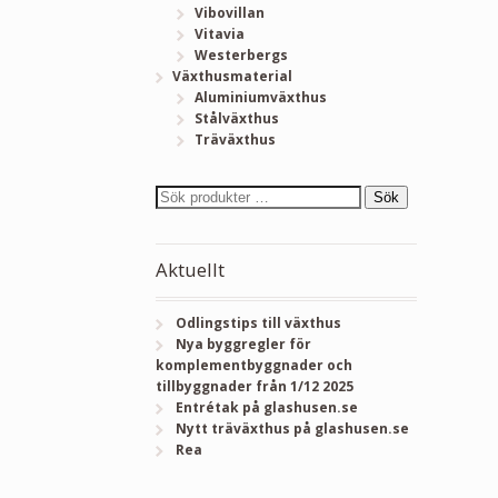
Vibovillan
Vitavia
Westerbergs
Växthusmaterial
Aluminiumväxthus
Stålväxthus
Träväxthus
Sök
Aktuellt
Odlingstips till växthus
Nya byggregler för
komplementbyggnader och
tillbyggnader från 1/12 2025
Entrétak på glashusen.se
Nytt träväxthus på glashusen.se
Rea