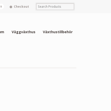
ms
Checkout
um
Väggväxthus
Växthustillbehör