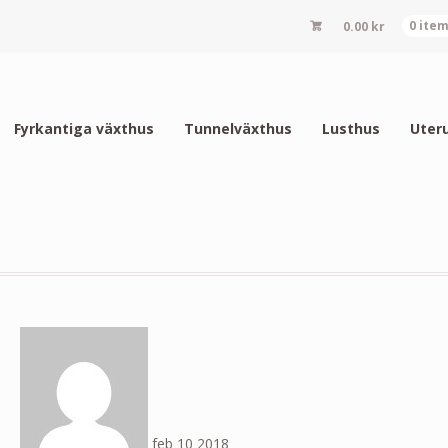
0.00
kr
0 ite
Fyrkantiga växthus
Tunnelväxthus
Lusthus
Uter
feb
10
2018