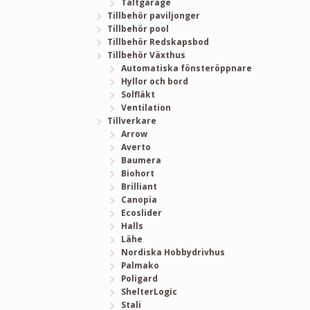
Tältgarage
Tillbehör paviljonger
Tillbehör pool
Tillbehör Redskapsbod
Tillbehör Växthus
Automatiska fönsteröppnare
Hyllor och bord
Solfläkt
Ventilation
Tillverkare
Arrow
Averto
Baumera
Biohort
Brilliant
Canopia
Ecoslider
Halls
Lähe
Nordiska Hobbydrivhus
Palmako
Poligard
ShelterLogic
Stali