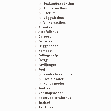
Sexkantiga växthus
Tunnelväxthus
Uterum
Väggväxthus
Vinkelväxthus
Altantak
Attefallshus
Carport
Entrétak
Friggebodar
Kompost
Odlingsskåp
Övrigt
Paviljonger
Pool
kvadratiska pooler
Ovala pooler
Runda pooler
Pooltak
Redskapsbodar
Reservdelar växthus
Spabad
Tältförråd