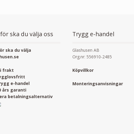
för ska du välja oss
Trygg e-handel
ör ska du välja
Glashusen AB
husen.se
Org.nr: 556910-2485
ri frakt
Köpvillkor
ygglovsfritt
rygg e-handel
Monteringsanvisningar
0 års garanti
lera betalningsalternativ