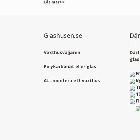
Läs mer>>
Glashusen.se
Där
Växthusväljaren
Därf
glas
Polykarbonat eller glas
F
B
Att montera ett växthus
T
1
F