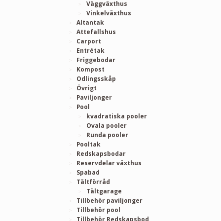
Väggväxthus
Vinkelväxthus
Altantak
Attefallshus
Carport
Entrétak
Friggebodar
Kompost
Odlingsskåp
Övrigt
Paviljonger
Pool
kvadratiska pooler
Ovala pooler
Runda pooler
Pooltak
Redskapsbodar
Reservdelar växthus
Spabad
Tältförråd
Tältgarage
Tillbehör paviljonger
Tillbehör pool
Tillbehör Redskapsbod