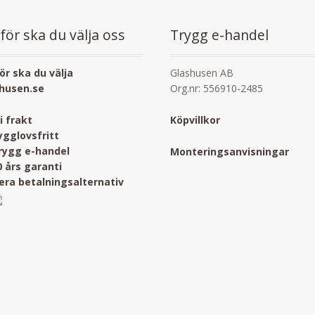
för ska du välja oss
Trygg e-handel
ör ska du välja
Glashusen AB
husen.se
Org.nr: 556910-2485
ri frakt
Köpvillkor
ygglovsfritt
rygg e-handel
Monteringsanvisningar
0 års garanti
lera betalningsalternativ