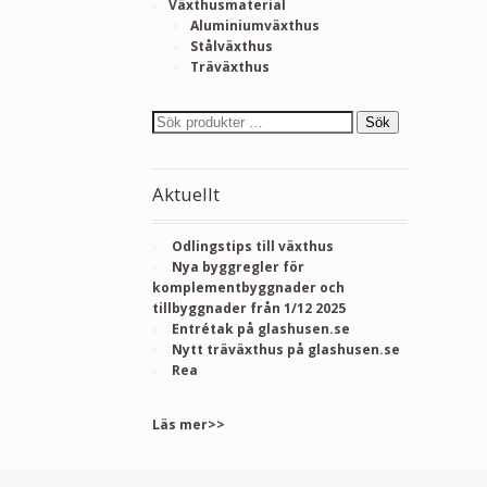
Växthusmaterial
Aluminiumväxthus
Stålväxthus
Träväxthus
Sök
Aktuellt
Odlingstips till växthus
Nya byggregler för
komplementbyggnader och
tillbyggnader från 1/12 2025
Entrétak på glashusen.se
Nytt träväxthus på glashusen.se
Rea
Läs mer>>