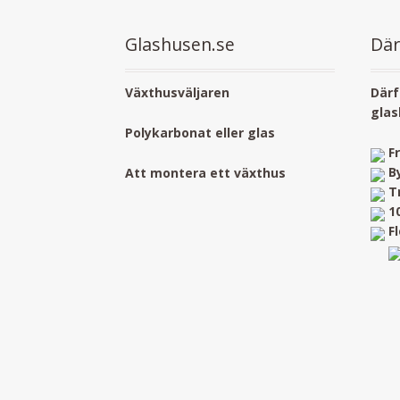
Glashusen.se
Där
Växthusväljaren
Därf
glas
Polykarbonat eller glas
F
B
Att montera ett växthus
T
1
F