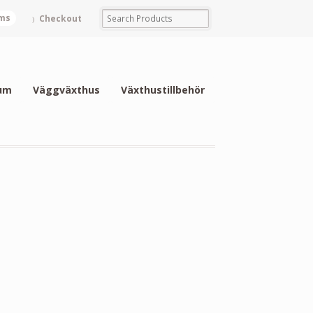
ems
Checkout
um
Väggväxthus
Växthustillbehör