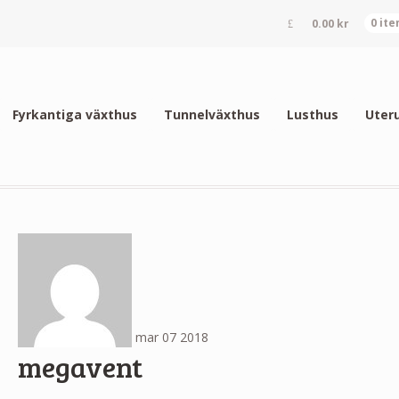
0.00
kr
0 it
Fyrkantiga växthus
Tunnelväxthus
Lusthus
Uter
mar
07
2018
megavent