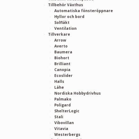
Tillbehör Växthus
Automatiska fönsteröppnare
Hyllor och bord
Solfläkt
Ventilation
Tillverkare
Arrow
Averto
Baumera
Biohort
Brilliant
Canopia
Ecoslider
Halls
Lähe
Nordiska Hobbydrivhus
Palmako
Poligard
ShelterLogic
Stali
Vibovillan
Vitavia
Westerbergs