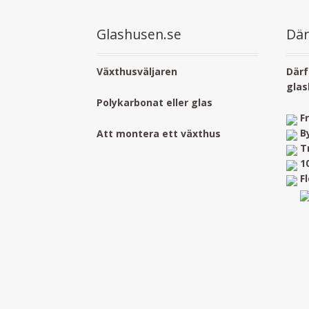
Glashusen.se
Där
Växthusväljaren
Därf
glas
Polykarbonat eller glas
F
B
Att montera ett växthus
T
1
F