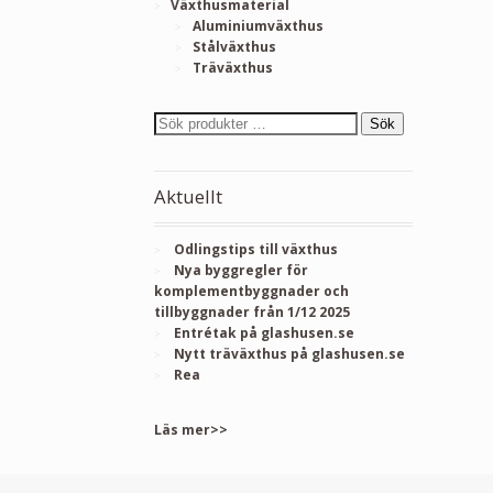
Växthusmaterial
Aluminiumväxthus
Stålväxthus
Träväxthus
Sök
Aktuellt
Odlingstips till växthus
Nya byggregler för
komplementbyggnader och
tillbyggnader från 1/12 2025
Entrétak på glashusen.se
Nytt träväxthus på glashusen.se
Rea
Läs mer>>