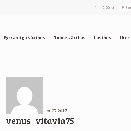
0.00
kr
0 it
Fyrkantiga växthus
Tunnelväxthus
Lusthus
Uter
apr
27
2017
venus_vitavia75