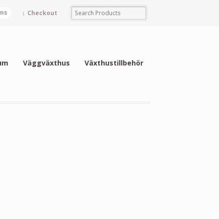
ems
Checkout
um
Väggväxthus
Växthustillbehör