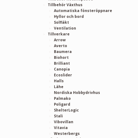
Tillbehör Växthus
Automatiska fönsteröppnare
Hyllor och bord
Solfläkt
Ventilation
Tillverkare
Arrow
Averto
Baumera
Biohort
Brilliant
Canopia
Ecoslider
Halls
Lähe
Nordiska Hobbydrivhus
Palmako
Poligard
ShelterLogic
Stali
Vibovillan
Vitavia
Westerbergs