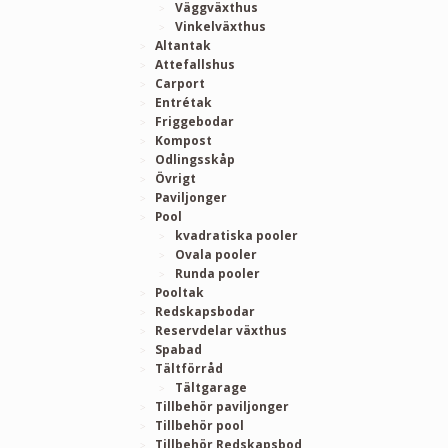
Väggväxthus
Vinkelväxthus
Altantak
Attefallshus
Carport
Entrétak
Friggebodar
Kompost
Odlingsskåp
Övrigt
Paviljonger
Pool
kvadratiska pooler
Ovala pooler
Runda pooler
Pooltak
Redskapsbodar
Reservdelar växthus
Spabad
Tältförråd
Tältgarage
Tillbehör paviljonger
Tillbehör pool
Tillbehör Redskapsbod