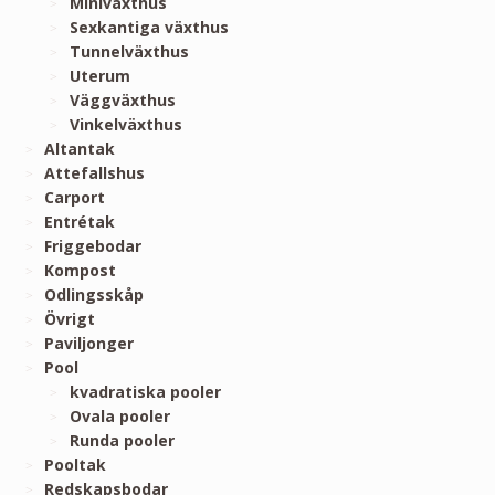
Miniväxthus
Sexkantiga växthus
Tunnelväxthus
Uterum
Väggväxthus
Vinkelväxthus
Altantak
Attefallshus
Carport
Entrétak
Friggebodar
Kompost
Odlingsskåp
Övrigt
Paviljonger
Pool
kvadratiska pooler
Ovala pooler
Runda pooler
Pooltak
Redskapsbodar