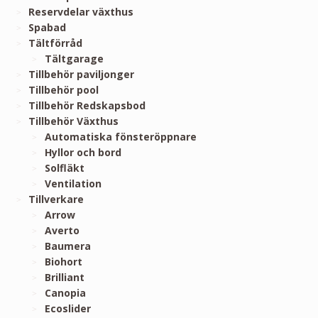
Reservdelar växthus
Spabad
Tältförråd
Tältgarage
Tillbehör paviljonger
Tillbehör pool
Tillbehör Redskapsbod
Tillbehör Växthus
Automatiska fönsteröppnare
Hyllor och bord
Solfläkt
Ventilation
Tillverkare
Arrow
Averto
Baumera
Biohort
Brilliant
Canopia
Ecoslider