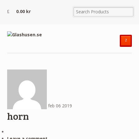
0.00
kr
²
feb
06
2019
horn
Leave a comment