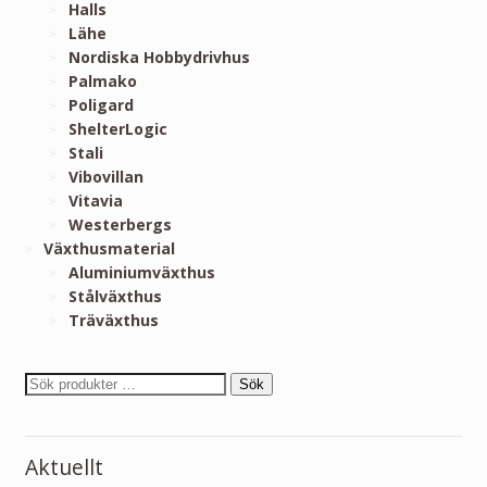
Halls
Lähe
Nordiska Hobbydrivhus
Palmako
Poligard
ShelterLogic
Stali
Vibovillan
Vitavia
Westerbergs
Växthusmaterial
Aluminiumväxthus
Stålväxthus
Träväxthus
Sök
Aktuellt