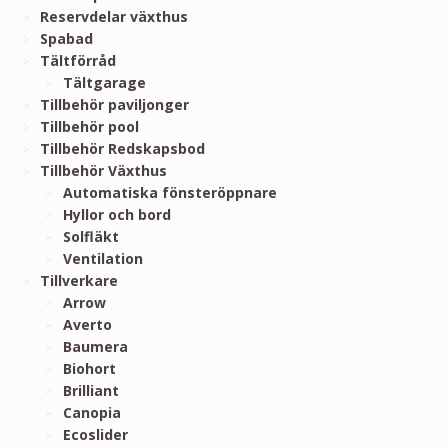
Reservdelar växthus
Spabad
Tältförråd
Tältgarage
Tillbehör paviljonger
Tillbehör pool
Tillbehör Redskapsbod
Tillbehör Växthus
Automatiska fönsteröppnare
Hyllor och bord
Solfläkt
Ventilation
Tillverkare
Arrow
Averto
Baumera
Biohort
Brilliant
Canopia
Ecoslider