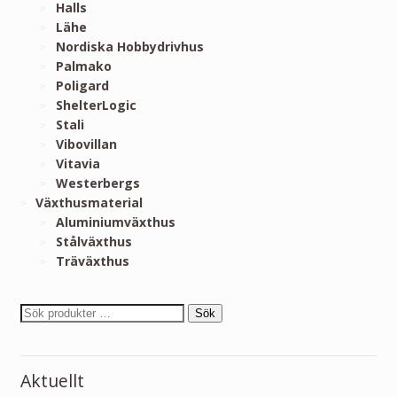
Halls
Lähe
Nordiska Hobbydrivhus
Palmako
Poligard
ShelterLogic
Stali
Vibovillan
Vitavia
Westerbergs
Växthusmaterial
Aluminiumväxthus
Stålväxthus
Träväxthus
Sök
Aktuellt