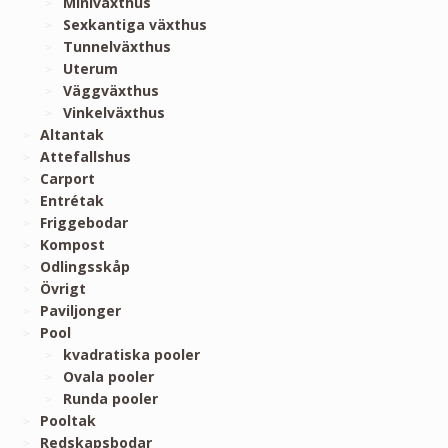
Miniväxthus
Sexkantiga växthus
Tunnelväxthus
Uterum
Väggväxthus
Vinkelväxthus
Altantak
Attefallshus
Carport
Entrétak
Friggebodar
Kompost
Odlingsskåp
Övrigt
Paviljonger
Pool
kvadratiska pooler
Ovala pooler
Runda pooler
Pooltak
Redskapsbodar