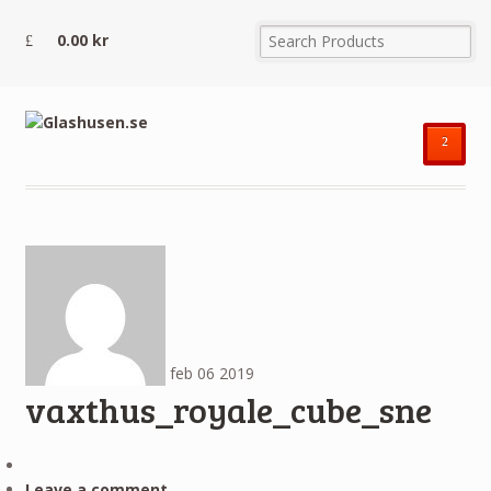
0.00
kr
²
feb
06
2019
vaxthus_royale_cube_sne
Leave a comment