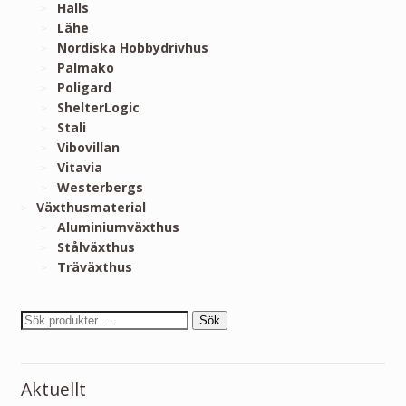
Halls
Lähe
Nordiska Hobbydrivhus
Palmako
Poligard
ShelterLogic
Stali
Vibovillan
Vitavia
Westerbergs
Växthusmaterial
Aluminiumväxthus
Stålväxthus
Träväxthus
Sök
Aktuellt