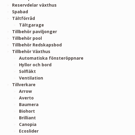
Reservdelar växthus
Spabad
Tältförråd
Tältgarage
Tillbehör paviljonger
Tillbehör pool
Tillbehör Redskapsbod
Tillbehör Växthus
Automatiska fönsteröppnare
Hyllor och bord
Solfläkt
Ventilation
Tillverkare
Arrow
Averto
Baumera
Biohort
Brilliant
Canopia
Ecoslider