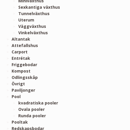
Miniväxthus
Sexkantiga växthus
Tunnelväxthus
Uterum
Väggväxthus
Vinkelväxthus
Altantak
Attefallshus
Carport
Entrétak
Friggebodar
Kompost
Odlingsskåp
Övrigt
Paviljonger
Pool
kvadratiska pooler
Ovala pooler
Runda pooler
Pooltak
Redskapsbodar