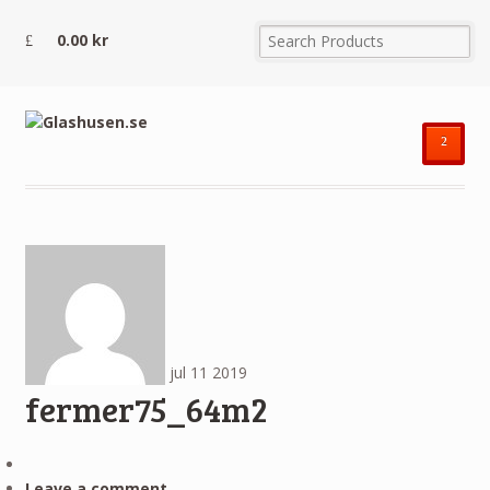
0.00
kr
²
jul
11
2019
fermer75_64m2
Leave a comment