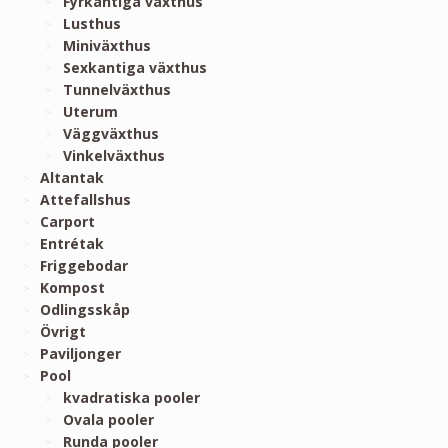
Fyrkantiga växthus
Lusthus
Miniväxthus
Sexkantiga växthus
Tunnelväxthus
Uterum
Väggväxthus
Vinkelväxthus
Altantak
Attefallshus
Carport
Entrétak
Friggebodar
Kompost
Odlingsskåp
Övrigt
Paviljonger
Pool
kvadratiska pooler
Ovala pooler
Runda pooler