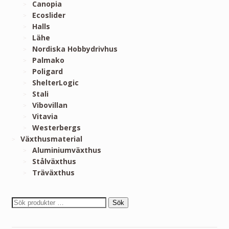
Canopia
Ecoslider
Halls
Lähe
Nordiska Hobbydrivhus
Palmako
Poligard
ShelterLogic
Stali
Vibovillan
Vitavia
Westerbergs
Växthusmaterial
Aluminiumväxthus
Stålväxthus
Träväxthus
Sök