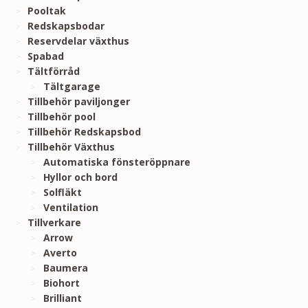
Pooltak
Redskapsbodar
Reservdelar växthus
Spabad
Tältförråd
Tältgarage
Tillbehör paviljonger
Tillbehör pool
Tillbehör Redskapsbod
Tillbehör Växthus
Automatiska fönsteröppnare
Hyllor och bord
Solfläkt
Ventilation
Tillverkare
Arrow
Averto
Baumera
Biohort
Brilliant