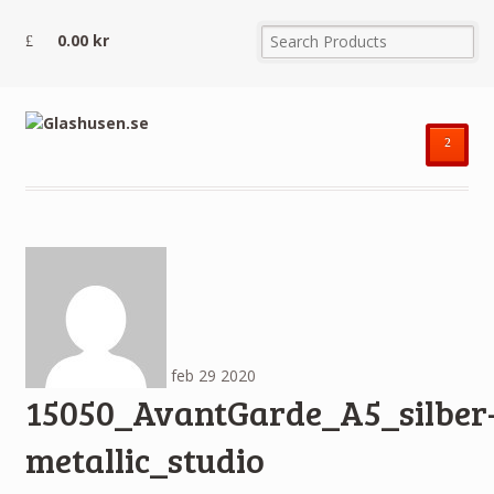
0.00
kr
²
feb
29
2020
15050_AvantGarde_A5_silber
metallic_studio