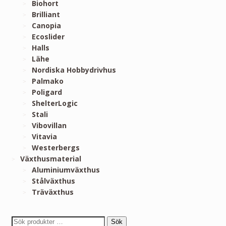
Biohort
Brilliant
Canopia
Ecoslider
Halls
Lähe
Nordiska Hobbydrivhus
Palmako
Poligard
ShelterLogic
Stali
Vibovillan
Vitavia
Westerbergs
Växthusmaterial
Aluminiumväxthus
Stålväxthus
Träväxthus
Sök