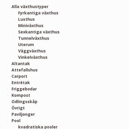
Alla växthustyper
Fyrkantiga växthus
Lusthus
Miniväxthus
Sexkantiga växthus
Tunnelväxthus
Uterum
Väggväxthus
Vinkelväxthus
Altantak
Attefallshus
Carport
Entrétak
Friggebodar
Kompost
Odlingsskåp
Övrigt
Paviljonger
Pool
kvadratiska pooler