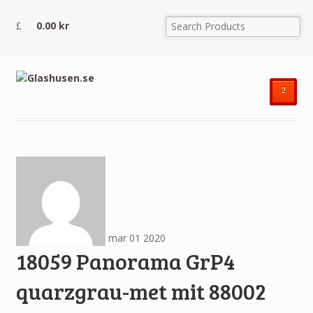
0.00
kr
²
mar
01
2020
18059 Panorama GrP4
quarzgrau-met mit 88002