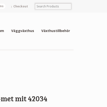
ems
Checkout
um
Väggväxthus
Växthustillbehör
met mit 42034