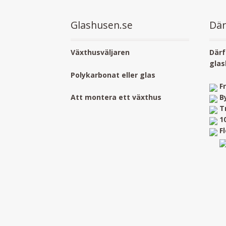
Glashusen.se
Där
Växthusväljaren
Därf
glas
Polykarbonat eller glas
F
B
Att montera ett växthus
T
1
F