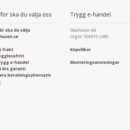
för ska du välja oss
Trygg e-handel
ör ska du välja
Glashusen AB
husen.se
Org.nr: 556910-2485
ri frakt
Köpvillkor
ygglovsfritt
rygg e-handel
Monteringsanvisningar
0 års garanti
lera betalningsalternativ