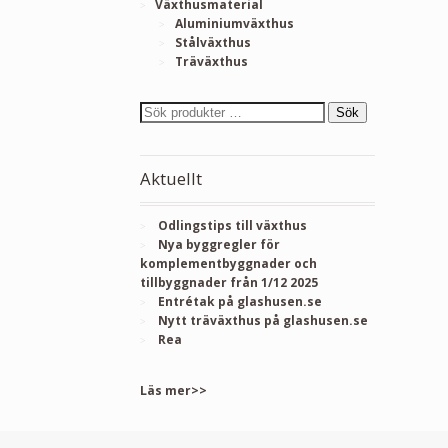
Växthusmaterial
Aluminiumväxthus
Stålväxthus
Träväxthus
Sök
Aktuellt
Odlingstips till växthus
Nya byggregler för
komplementbyggnader och
tillbyggnader från 1/12 2025
Entrétak på glashusen.se
Nytt träväxthus på glashusen.se
Rea
Läs mer>>