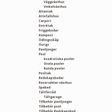
Väggväxthus
Vinkelväxthus
Altantak
Attefallshus
Carport
Entrétak
Friggebodar
Kompost
Odlingsskåp
Övrigt
Paviljonger
Pool
kvadratiska pooler
Ovala pooler
Runda pooler
Pooltak
Redskapsbodar
Reservdelar växthus
Spabad
Tältförråd
Tältgarage
Tillbehör paviljonger
Tillbehör pool
Tillbehör Redskapsbod