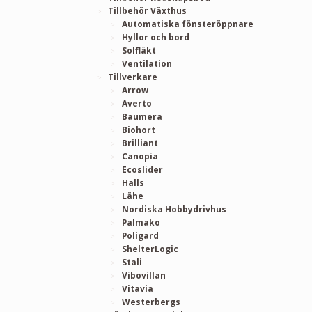
Tillbehör Växthus
Automatiska fönsteröppnare
Hyllor och bord
Solfläkt
Ventilation
Tillverkare
Arrow
Averto
Baumera
Biohort
Brilliant
Canopia
Ecoslider
Halls
Lähe
Nordiska Hobbydrivhus
Palmako
Poligard
ShelterLogic
Stali
Vibovillan
Vitavia
Westerbergs