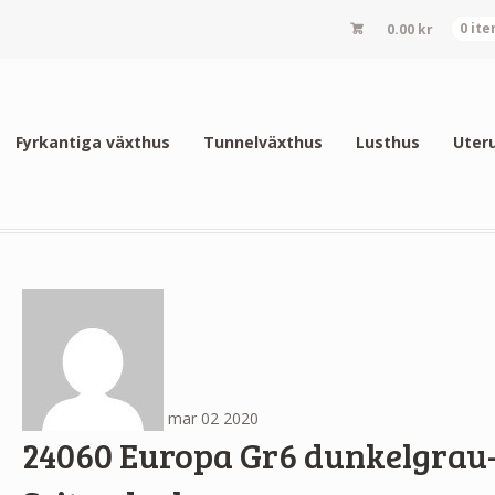
0.00
kr
0 it
Fyrkantiga växthus
Tunnelväxthus
Lusthus
Uter
mar
02
2020
24060 Europa Gr6 dunkelgrau-