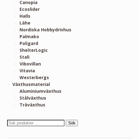
Canopia
Ecoslider
Halls
Lähe
Nordiska Hobbydrivhus
Palmako
Poligard
ShelterLogic
Stali
Vibovillan
Vitavia
Westerbergs
Växthusmaterial
Aluminiumväxthus
Stålväxthus
Träväxthus
Sök