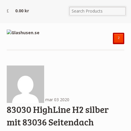
0.00
kr
²
mar
03
2020
83030 HighLine H2 silber
mit 83036 Seitendach