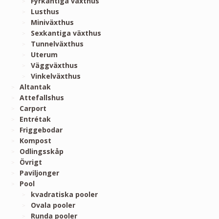
Fyrkantiga växthus
Lusthus
Miniväxthus
Sexkantiga växthus
Tunnelväxthus
Uterum
Väggväxthus
Vinkelväxthus
Altantak
Attefallshus
Carport
Entrétak
Friggebodar
Kompost
Odlingsskåp
Övrigt
Paviljonger
Pool
kvadratiska pooler
Ovala pooler
Runda pooler