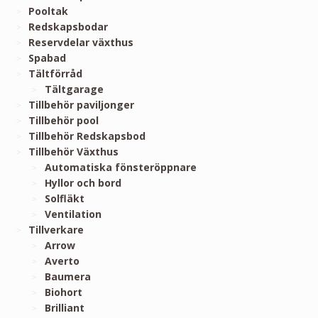
Pooltak
Redskapsbodar
Reservdelar växthus
Spabad
Tältförråd
Tältgarage
Tillbehör paviljonger
Tillbehör pool
Tillbehör Redskapsbod
Tillbehör Växthus
Automatiska fönsteröppnare
Hyllor och bord
Solfläkt
Ventilation
Tillverkare
Arrow
Averto
Baumera
Biohort
Brilliant