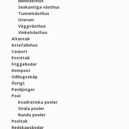
Miniväxthus
Sexkantiga växthus
Tunnelväxthus
Uterum
Väggväxthus
Vinkelväxthus
Altantak
Attefallshus
Carport
Entrétak
Friggebodar
Kompost
Odlingsskåp
Övrigt
Paviljonger
Pool
kvadratiska pooler
Ovala pooler
Runda pooler
Pooltak
Redskapsbodar