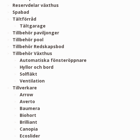
Reservdelar växthus
Spabad
Tältförråd
Tältgarage
Tillbehör paviljonger
Tillbehör pool
Tillbehör Redskapsbod
Tillbehör Växthus
Automatiska fönsteröppnare
Hyllor och bord
Solfläkt
Ventilation
Tillverkare
Arrow
Averto
Baumera
Biohort
Brilliant
Canopia
Ecoslider