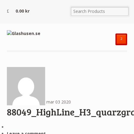
0.00
kr
²
mar
03
2020
88049_HighLine_H3_quarzgra
Leave a comment