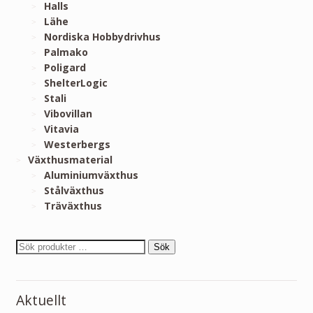
Halls
Lähe
Nordiska Hobbydrivhus
Palmako
Poligard
ShelterLogic
Stali
Vibovillan
Vitavia
Westerbergs
Växthusmaterial
Aluminiumväxthus
Stålväxthus
Träväxthus
Sök
Aktuellt