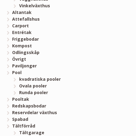
Vinkelväxthus
Altantak
Attefallshus
Carport
Entrétak
Friggebodar
Kompost
Odlingsskåp
Övrigt
Paviljonger
Pool
kvadratiska pooler
Ovala pooler
Runda pooler
Pooltak
Redskapsbodar
Reservdelar växthus
Spabad
Tältförråd
Tältgarage