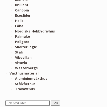
Brilliant
Canopia
Ecoslider
Halls
Lähe
Nordiska Hobbydrivhus
Palmako
Poligard
ShelterLogic
Stali
Vibovillan
Vitavia
Westerbergs
Växthusmaterial
Aluminiumväxthus
Stålväxthus
Träväxthus
Sök