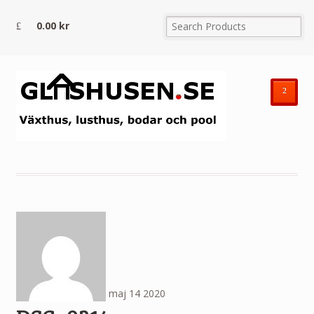
0.00
kr
²
maj
14
2020