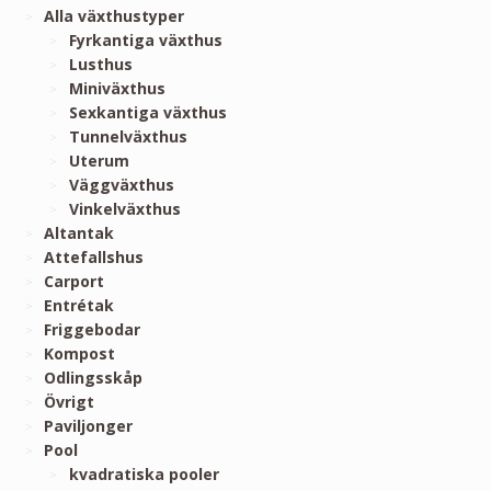
Alla växthustyper
Fyrkantiga växthus
Lusthus
Miniväxthus
Sexkantiga växthus
Tunnelväxthus
Uterum
Väggväxthus
Vinkelväxthus
Altantak
Attefallshus
Carport
Entrétak
Friggebodar
Kompost
Odlingsskåp
Övrigt
Paviljonger
Pool
kvadratiska pooler