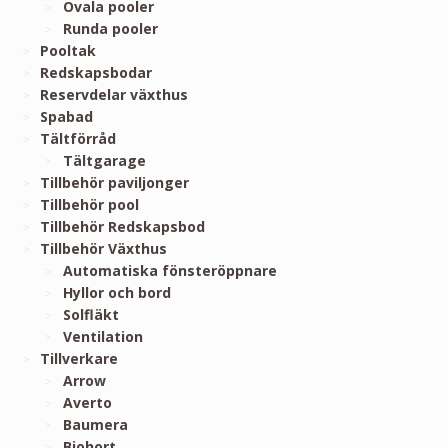
Ovala pooler
Runda pooler
Pooltak
Redskapsbodar
Reservdelar växthus
Spabad
Tältförråd
Tältgarage
Tillbehör paviljonger
Tillbehör pool
Tillbehör Redskapsbod
Tillbehör Växthus
Automatiska fönsteröppnare
Hyllor och bord
Solfläkt
Ventilation
Tillverkare
Arrow
Averto
Baumera
Biohort