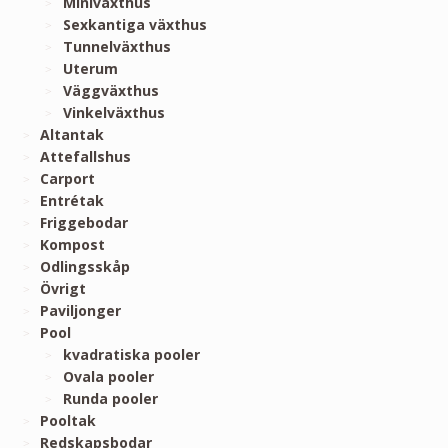
Miniväxthus
Sexkantiga växthus
Tunnelväxthus
Uterum
Väggväxthus
Vinkelväxthus
Altantak
Attefallshus
Carport
Entrétak
Friggebodar
Kompost
Odlingsskåp
Övrigt
Paviljonger
Pool
kvadratiska pooler
Ovala pooler
Runda pooler
Pooltak
Redskapsbodar