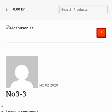
0.00
kr
²
okt
02
2020
No3-3
Leave a comment