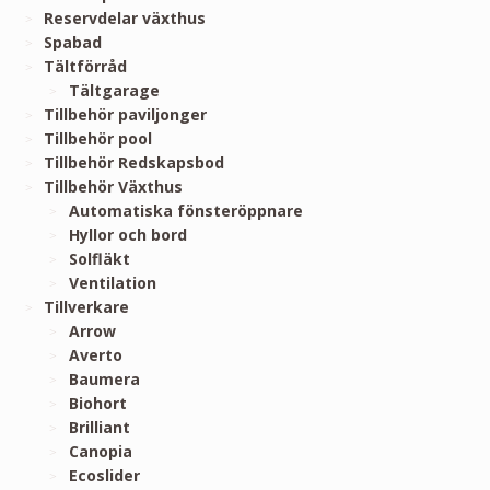
Reservdelar växthus
Spabad
Tältförråd
Tältgarage
Tillbehör paviljonger
Tillbehör pool
Tillbehör Redskapsbod
Tillbehör Växthus
Automatiska fönsteröppnare
Hyllor och bord
Solfläkt
Ventilation
Tillverkare
Arrow
Averto
Baumera
Biohort
Brilliant
Canopia
Ecoslider