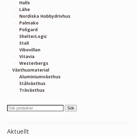
Halls
Lähe
Nordiska Hobbydrivhus
Palmako
Poligard
ShelterLogic
Stali
Vibovillan
Vitavia
Westerbergs
Växthusmaterial
Aluminiumväxthus
Stålväxthus
Träväxthus
Sök
Aktuellt