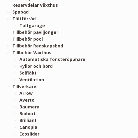
Reservdelar växthus
Spabad
Tältförråd
Tältgarage
Tillbehör paviljonger
Tillbehör pool
Tillbehör Redskapsbod
Tillbehör Växthus
Automatiska fönsteröppnare
Hyllor och bord
Solfläkt
Ventilation
Tillverkare
Arrow
Averto
Baumera
Biohort
Brilliant
Canopia
Ecoslider