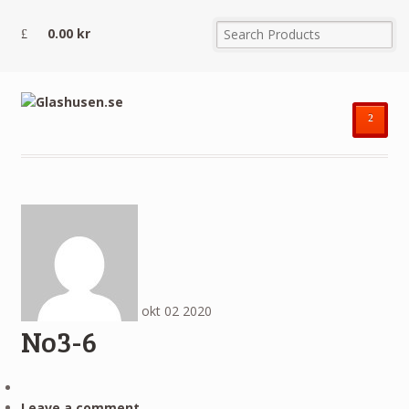
0.00
kr
²
okt
02
2020
No3-6
Leave a comment