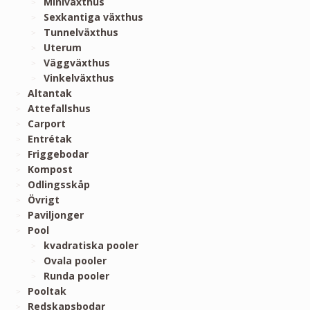
Miniväxthus
Sexkantiga växthus
Tunnelväxthus
Uterum
Väggväxthus
Vinkelväxthus
Altantak
Attefallshus
Carport
Entrétak
Friggebodar
Kompost
Odlingsskåp
Övrigt
Paviljonger
Pool
kvadratiska pooler
Ovala pooler
Runda pooler
Pooltak
Redskapsbodar