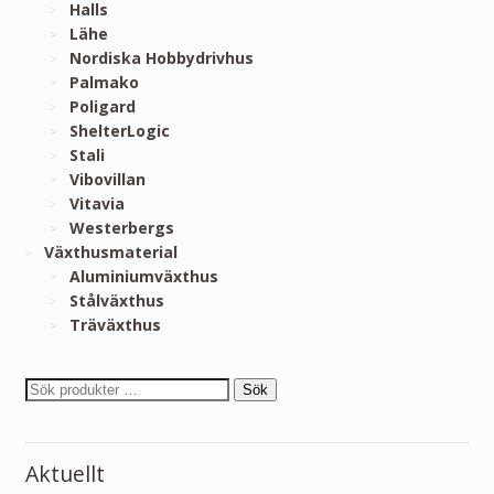
Halls
Lähe
Nordiska Hobbydrivhus
Palmako
Poligard
ShelterLogic
Stali
Vibovillan
Vitavia
Westerbergs
Växthusmaterial
Aluminiumväxthus
Stålväxthus
Träväxthus
Sök
Aktuellt