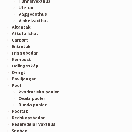
Tunnelväxthus
Uterum
Väggväxthus
Vinkelväxthus
Altantak
Attefallshus
Carport
Entrétak
Friggebodar
Kompost
Odlingsskåp
Övrigt
Paviljonger
Pool
kvadratiska pooler
Ovala pooler
Runda pooler
Pooltak
Redskapsbodar
Reservdelar växthus
Spabad