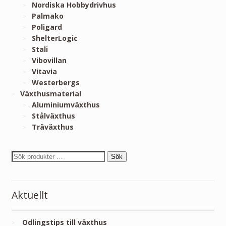
Nordiska Hobbydrivhus
Palmako
Poligard
ShelterLogic
Stali
Vibovillan
Vitavia
Westerbergs
Växthusmaterial
Aluminiumväxthus
Stålväxthus
Träväxthus
Sök
Aktuellt
Odlingstips till växthus