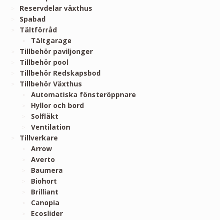
Reservdelar växthus
Spabad
Tältförråd
Tältgarage
Tillbehör paviljonger
Tillbehör pool
Tillbehör Redskapsbod
Tillbehör Växthus
Automatiska fönsteröppnare
Hyllor och bord
Solfläkt
Ventilation
Tillverkare
Arrow
Averto
Baumera
Biohort
Brilliant
Canopia
Ecoslider