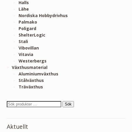
Halls
Lähe
Nordiska Hobbydrivhus
Palmako
Poligard
ShelterLogic
Stali
Vibovillan
Vitavia
Westerbergs
Växthusmaterial
Aluminiumväxthus
Stålväxthus
Träväxthus
Sök
Aktuellt