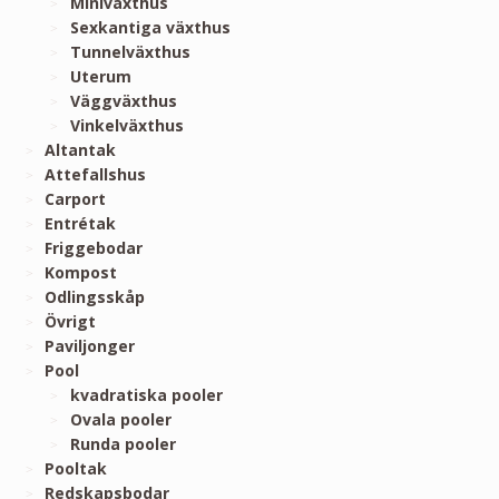
Miniväxthus
Sexkantiga växthus
Tunnelväxthus
Uterum
Väggväxthus
Vinkelväxthus
Altantak
Attefallshus
Carport
Entrétak
Friggebodar
Kompost
Odlingsskåp
Övrigt
Paviljonger
Pool
kvadratiska pooler
Ovala pooler
Runda pooler
Pooltak
Redskapsbodar