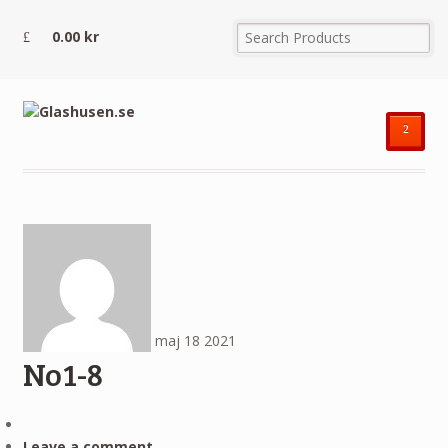
0.00
kr
²
maj
18
2021
No1-8
Leave a comment