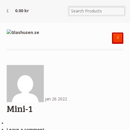
0.00
kr
²
jan
26
2022
Mini-1
Leave a comment