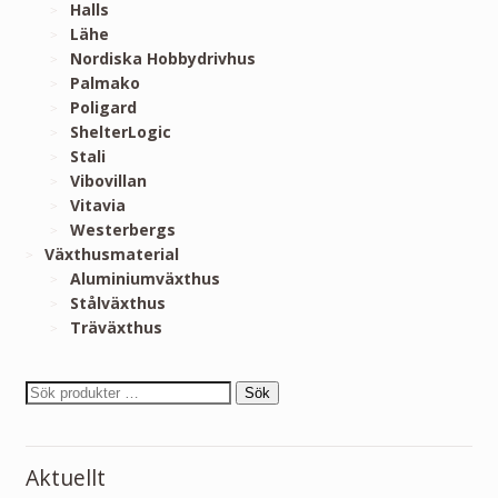
Halls
Lähe
Nordiska Hobbydrivhus
Palmako
Poligard
ShelterLogic
Stali
Vibovillan
Vitavia
Westerbergs
Växthusmaterial
Aluminiumväxthus
Stålväxthus
Träväxthus
Sök
Aktuellt