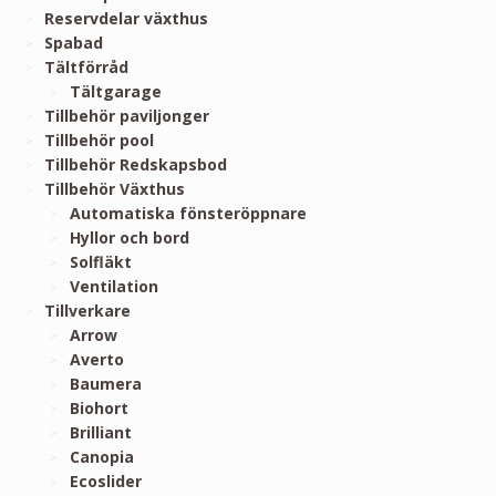
Reservdelar växthus
Spabad
Tältförråd
Tältgarage
Tillbehör paviljonger
Tillbehör pool
Tillbehör Redskapsbod
Tillbehör Växthus
Automatiska fönsteröppnare
Hyllor och bord
Solfläkt
Ventilation
Tillverkare
Arrow
Averto
Baumera
Biohort
Brilliant
Canopia
Ecoslider