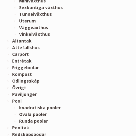
Miniväxthus
Sexkantiga växthus
Tunnelväxthus
Uterum
Väggväxthus
Vinkelväxthus
Altantak
Attefallshus
Carport
Entrétak
Friggebodar
Kompost
Odlingsskåp
Övrigt
Paviljonger
Pool
kvadratiska pooler
Ovala pooler
Runda pooler
Pooltak
Redskapsbodar