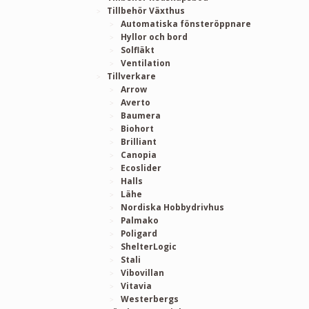
Tillbehör Växthus
Automatiska fönsteröppnare
Hyllor och bord
Solfläkt
Ventilation
Tillverkare
Arrow
Averto
Baumera
Biohort
Brilliant
Canopia
Ecoslider
Halls
Lähe
Nordiska Hobbydrivhus
Palmako
Poligard
ShelterLogic
Stali
Vibovillan
Vitavia
Westerbergs