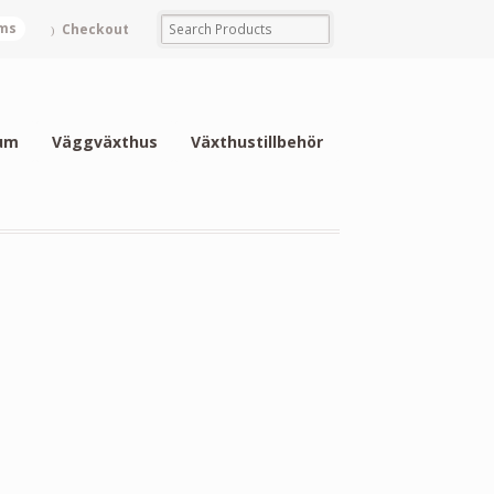
ems
Checkout
um
Väggväxthus
Växthustillbehör