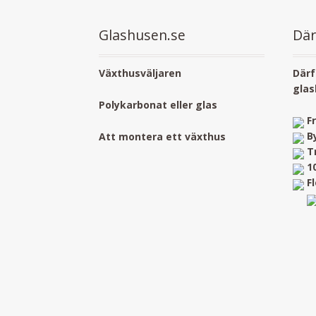
Glashusen.se
Där
Växthusväljaren
Därf
glas
Polykarbonat eller glas
F
B
Att montera ett växthus
T
1
F