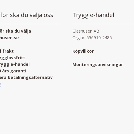
för ska du välja oss
Trygg e-handel
ör ska du välja
Glashusen AB
husen.se
Org.nr: 556910-2485
ri frakt
Köpvillkor
ygglovsfritt
rygg e-handel
Monteringsanvisningar
0 års garanti
lera betalningsalternativ