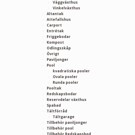
Väggväxthus
Vinkelväxthus
Altantak
Attefallshus
Carport
Entrétak
Friggebodar
Kompost
Odlingsskåp
Övrigt
Paviljonger
Pool
kvadratiska pooler
Ovala pooler
Runda pooler
Pooltak
Redskapsbodar
Reservdelar växthus
Spabad
Tältförråd
Tältgarage
Tillbehör paviljonger
Tillbehör pool
Tillbehör Redskapsbod