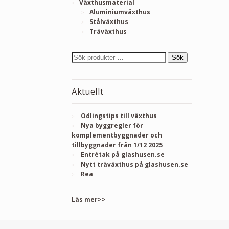
Växthusmaterial
Aluminiumväxthus
Stålväxthus
Träväxthus
Sök
Aktuellt
Odlingstips till växthus
Nya byggregler för
komplementbyggnader och
tillbyggnader från 1/12 2025
Entrétak på glashusen.se
Nytt träväxthus på glashusen.se
Rea
Läs mer>>