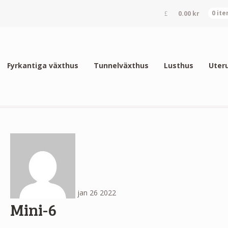
0.00
kr
0 it
Fyrkantiga växthus
Tunnelväxthus
Lusthus
Uter
jan
26
2022
Mini-6