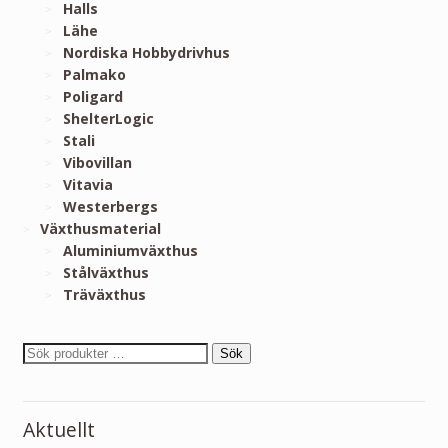
Halls
Lähe
Nordiska Hobbydrivhus
Palmako
Poligard
ShelterLogic
Stali
Vibovillan
Vitavia
Westerbergs
Växthusmaterial
Aluminiumväxthus
Stålväxthus
Träväxthus
Sök
Aktuellt