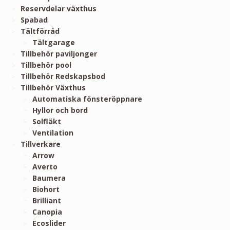
Reservdelar växthus
Spabad
Tältförråd
Tältgarage
Tillbehör paviljonger
Tillbehör pool
Tillbehör Redskapsbod
Tillbehör Växthus
Automatiska fönsteröppnare
Hyllor och bord
Solfläkt
Ventilation
Tillverkare
Arrow
Averto
Baumera
Biohort
Brilliant
Canopia
Ecoslider