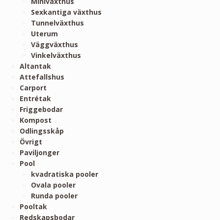
Miniväxthus
Sexkantiga växthus
Tunnelväxthus
Uterum
Väggväxthus
Vinkelväxthus
Altantak
Attefallshus
Carport
Entrétak
Friggebodar
Kompost
Odlingsskåp
Övrigt
Paviljonger
Pool
kvadratiska pooler
Ovala pooler
Runda pooler
Pooltak
Redskapsbodar