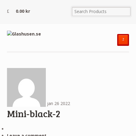
0.00
kr
²
jan
26
2022
Mini-black-2
Leave a comment