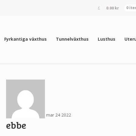
0.00
kr
0 it
Fyrkantiga växthus
Tunnelväxthus
Lusthus
Uter
mar
24
2022
ebbe