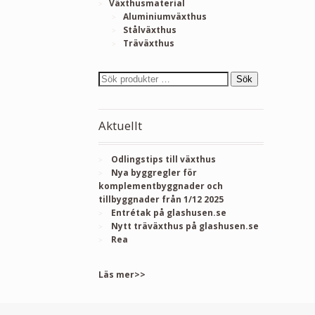
Växthusmaterial
Aluminiumväxthus
Stålväxthus
Träväxthus
Sök
Aktuellt
Odlingstips till växthus
Nya byggregler för
komplementbyggnader och
tillbyggnader från 1/12 2025
Entrétak på glashusen.se
Nytt träväxthus på glashusen.se
Rea
Läs mer>>