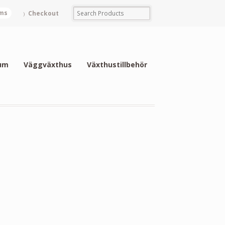
ems
Checkout
um
Väggväxthus
Växthustillbehör