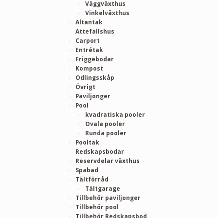
Väggväxthus
Vinkelväxthus
Altantak
Attefallshus
Carport
Entrétak
Friggebodar
Kompost
Odlingsskåp
Övrigt
Paviljonger
Pool
kvadratiska pooler
Ovala pooler
Runda pooler
Pooltak
Redskapsbodar
Reservdelar växthus
Spabad
Tältförråd
Tältgarage
Tillbehör paviljonger
Tillbehör pool
Tillbehör Redskapsbod