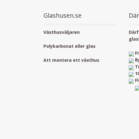
Glashusen.se
Där
Växthusväljaren
Därf
glas
Polykarbonat eller glas
F
B
Att montera ett växthus
T
1
F