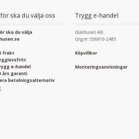
för ska du välja oss
Trygg e-handel
ör ska du välja
Glashusen AB
husen.se
Org.nr: 556910-2485
ri frakt
Köpvillkor
ygglovsfritt
rygg e-handel
Monteringsanvisningar
0 års garanti
lera betalningsalternativ