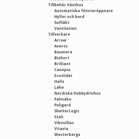
Tillbehör Växthus
Automatiska fönsteröppnare
Hyllor och bord
Solfläkt
Ventilation
Tillverkare
Arrow
Averto
Baumera
Biohort
Brilliant
Canopia
Ecoslider
Halls
Lähe
Nordiska Hobbydrivhus
Palmako
Poligard
ShelterLogic
Stali
Vibovillan
Vitavia
Westerbergs