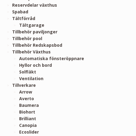
Reservdelar växthus
Spabad
Tältförråd
Tältgarage
Tillbehör paviljonger
Tillbehör pool
Tillbehör Redskapsbod
Tillbehör Växthus
Automatiska fönsteröppnare
Hyllor och bord
Solfläkt
Ventilation
Tillverkare
Arrow
Averto
Baumera
Biohort
Brilliant
Canopia
Ecoslider