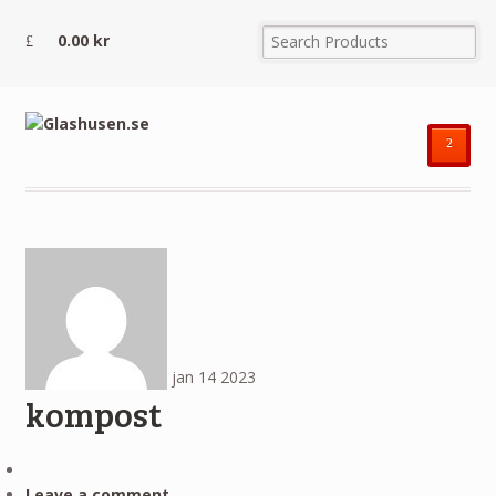
0.00
kr
²
jan
14
2023
kompost
Leave a comment