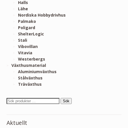
Halls
Lähe
Nordiska Hobbydrivhus
Palmako
Poligard
ShelterLogic
Stali
Vibovillan
Vitavia
Westerbergs
Växthusmaterial
Aluminiumväxthus
Stålväxthus
Träväxthus
Sök
Aktuellt