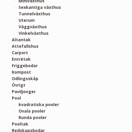
Miniväxthus
Sexkantiga växthus
Tunnelväxthus
Uterum
Väggväxthus
Vinkelväxthus
Altantak
Attefallshus
Carport
Entrétak
Friggebodar
Kompost
Odlingsskåp
Övrigt
Paviljonger
Pool
kvadratiska pooler
Ovala pooler
Runda pooler
Pooltak
Redskapsbodar