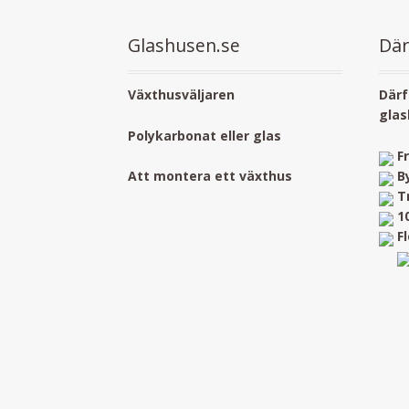
Glashusen.se
Där
Växthusväljaren
Därf
glas
Polykarbonat eller glas
F
B
Att montera ett växthus
T
1
F