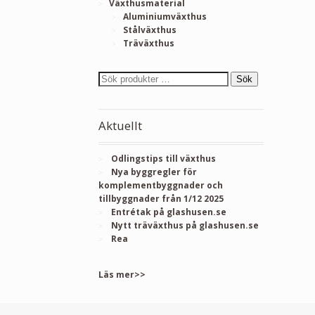
Växthusmaterial
Aluminiumväxthus
Stålväxthus
Träväxthus
Sök
Aktuellt
Odlingstips till växthus
Nya byggregler för
komplementbyggnader och
tillbyggnader från 1/12 2025
Entrétak på glashusen.se
Nytt träväxthus på glashusen.se
Rea
Läs mer>>