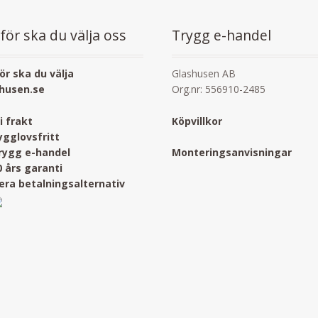
för ska du välja oss
Trygg e-handel
ör ska du välja
Glashusen AB
husen.se
Org.nr: 556910-2485
ri frakt
Köpvillkor
ygglovsfritt
rygg e-handel
Monteringsanvisningar
0 års garanti
lera betalningsalternativ