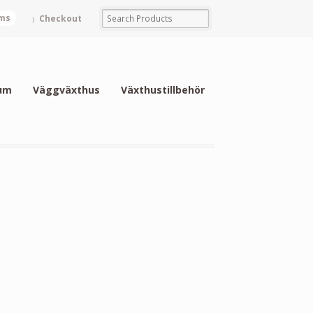
ems
Checkout
um
Väggväxthus
Växthustillbehör