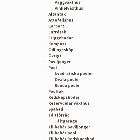
Väggväxthus
Vinkelväxthus
Altantak
Attefallshus
Carport
Entrétak
Friggebodar
Kompost
Odlingsskåp
Övrigt
Paviljonger
Pool
kvadratiska pooler
Ovala pooler
Runda pooler
Pooltak
Redskapsbodar
Reservdelar växthus
Spabad
Tältförråd
Tältgarage
Tillbehör paviljonger
Tillbehör pool
Tillbehör Redskapsbod