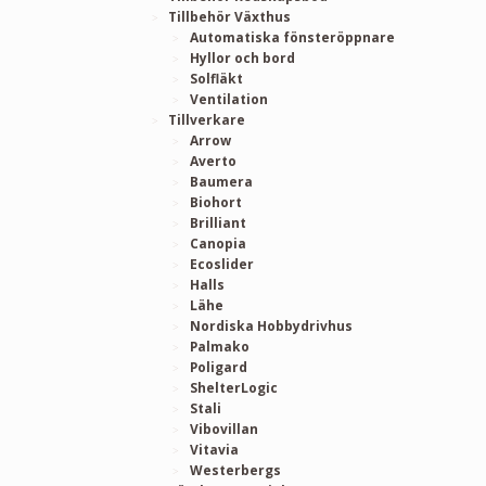
Tillbehör Växthus
Automatiska fönsteröppnare
Hyllor och bord
Solfläkt
Ventilation
Tillverkare
Arrow
Averto
Baumera
Biohort
Brilliant
Canopia
Ecoslider
Halls
Lähe
Nordiska Hobbydrivhus
Palmako
Poligard
ShelterLogic
Stali
Vibovillan
Vitavia
Westerbergs