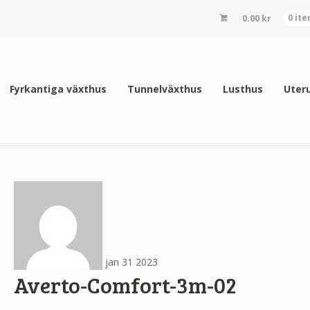
0.00
kr
0 it
Fyrkantiga växthus
Tunnelväxthus
Lusthus
Uter
jan
31
2023
Averto-Comfort-3m-02