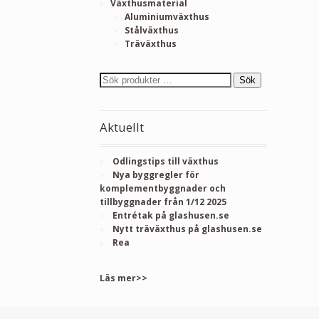
Växthusmaterial
Aluminiumväxthus
Stålväxthus
Träväxthus
Sök
Aktuellt
Odlingstips till växthus
Nya byggregler för
komplementbyggnader och
tillbyggnader från 1/12 2025
Entrétak på glashusen.se
Nytt träväxthus på glashusen.se
Rea
Läs mer>>