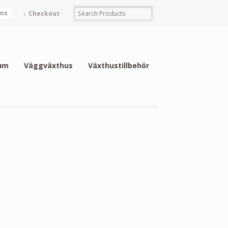
ems
Checkout
um
Väggväxthus
Växthustillbehör