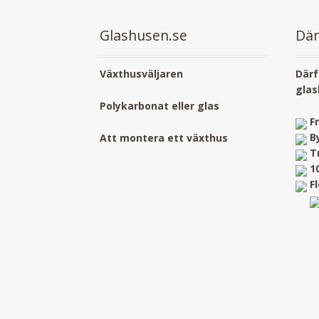
Glashusen.se
Där
Växthusväljaren
Därf
glas
Polykarbonat eller glas
F
B
Att montera ett växthus
T
1
F