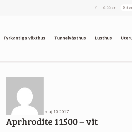
0.00
kr
0 it
Fyrkantiga växthus
Tunnelväxthus
Lusthus
Uter
maj
10
2017
Aprhrodite 11500 – vit