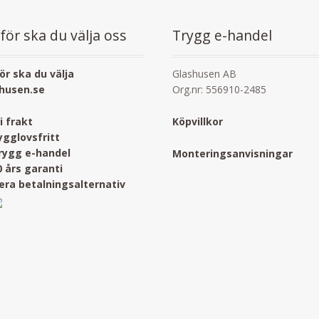
för ska du välja oss
Trygg e-handel
ör ska du välja
Glashusen AB
husen.se
Org.nr: 556910-2485
ri frakt
Köpvillkor
ygglovsfritt
rygg e-handel
Monteringsanvisningar
0 års garanti
lera betalningsalternativ