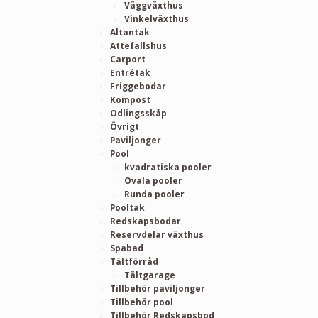
Väggväxthus
Vinkelväxthus
Altantak
Attefallshus
Carport
Entrétak
Friggebodar
Kompost
Odlingsskåp
Övrigt
Paviljonger
Pool
kvadratiska pooler
Ovala pooler
Runda pooler
Pooltak
Redskapsbodar
Reservdelar växthus
Spabad
Tältförråd
Tältgarage
Tillbehör paviljonger
Tillbehör pool
Tillbehör Redskapsbod