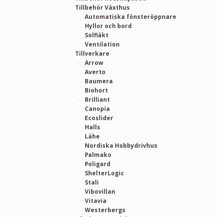
Tillbehör Växthus
Automatiska fönsteröppnare
Hyllor och bord
Solfläkt
Ventilation
Tillverkare
Arrow
Averto
Baumera
Biohort
Brilliant
Canopia
Ecoslider
Halls
Lähe
Nordiska Hobbydrivhus
Palmako
Poligard
ShelterLogic
Stali
Vibovillan
Vitavia
Westerbergs