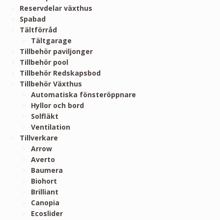
Reservdelar växthus
Spabad
Tältförråd
Tältgarage
Tillbehör paviljonger
Tillbehör pool
Tillbehör Redskapsbod
Tillbehör Växthus
Automatiska fönsteröppnare
Hyllor och bord
Solfläkt
Ventilation
Tillverkare
Arrow
Averto
Baumera
Biohort
Brilliant
Canopia
Ecoslider