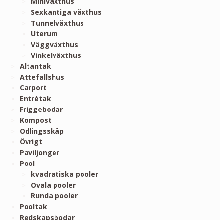
Miniväxthus
Sexkantiga växthus
Tunnelväxthus
Uterum
Väggväxthus
Vinkelväxthus
Altantak
Attefallshus
Carport
Entrétak
Friggebodar
Kompost
Odlingsskåp
Övrigt
Paviljonger
Pool
kvadratiska pooler
Ovala pooler
Runda pooler
Pooltak
Redskapsbodar