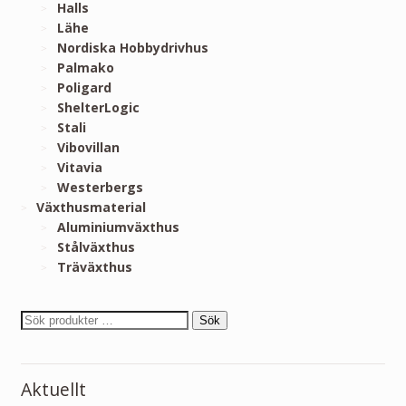
Halls
Lähe
Nordiska Hobbydrivhus
Palmako
Poligard
ShelterLogic
Stali
Vibovillan
Vitavia
Westerbergs
Växthusmaterial
Aluminiumväxthus
Stålväxthus
Träväxthus
Sök
Aktuellt