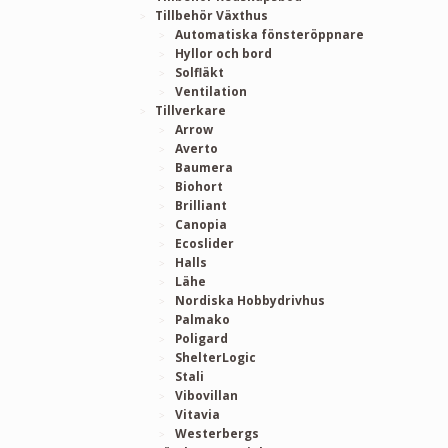
Tillbehör Växthus
Automatiska fönsteröppnare
Hyllor och bord
Solfläkt
Ventilation
Tillverkare
Arrow
Averto
Baumera
Biohort
Brilliant
Canopia
Ecoslider
Halls
Lähe
Nordiska Hobbydrivhus
Palmako
Poligard
ShelterLogic
Stali
Vibovillan
Vitavia
Westerbergs