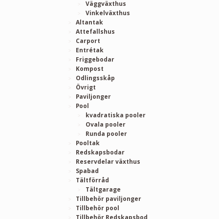
Väggväxthus
Vinkelväxthus
Altantak
Attefallshus
Carport
Entrétak
Friggebodar
Kompost
Odlingsskåp
Övrigt
Paviljonger
Pool
kvadratiska pooler
Ovala pooler
Runda pooler
Pooltak
Redskapsbodar
Reservdelar växthus
Spabad
Tältförråd
Tältgarage
Tillbehör paviljonger
Tillbehör pool
Tillbehör Redskapsbod