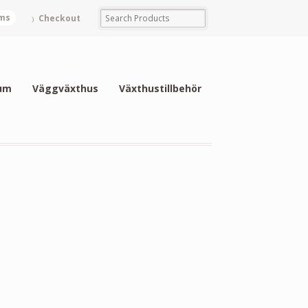
ems
Checkout
um
Väggväxthus
Växthustillbehör