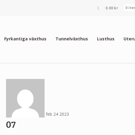
0.00
kr
0 it
Fyrkantiga växthus
Tunnelväxthus
Lusthus
Uter
feb
24
2023
07