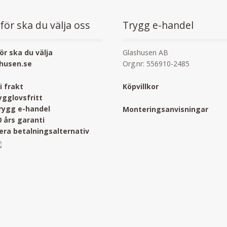
för ska du välja oss
Trygg e-handel
ör ska du välja
Glashusen AB
husen.se
Org.nr: 556910-2485
ri frakt
Köpvillkor
ygglovsfritt
rygg e-handel
Monteringsanvisningar
0 års garanti
lera betalningsalternativ