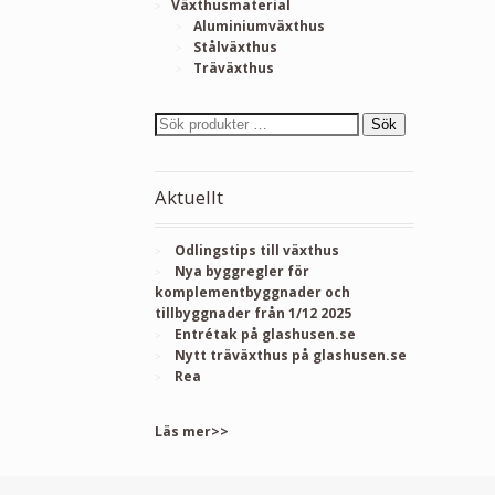
Växthusmaterial
Aluminiumväxthus
Stålväxthus
Träväxthus
Sök
Aktuellt
Odlingstips till växthus
Nya byggregler för
komplementbyggnader och
tillbyggnader från 1/12 2025
Entrétak på glashusen.se
Nytt träväxthus på glashusen.se
Rea
Läs mer>>