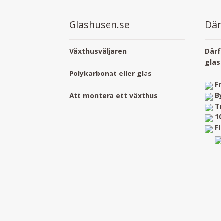
Glashusen.se
Där
Växthusväljaren
Därf
glas
Polykarbonat eller glas
F
B
Att montera ett växthus
T
1
F