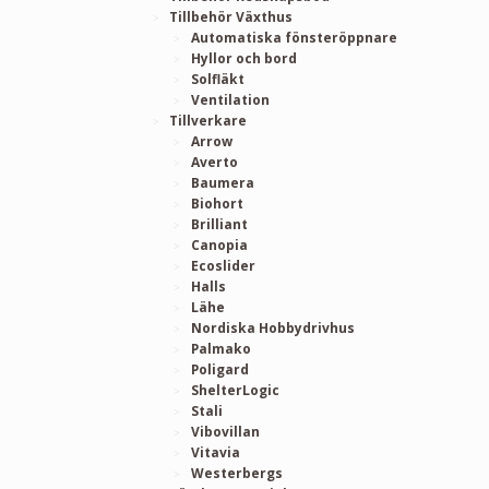
Tillbehör Växthus
Automatiska fönsteröppnare
Hyllor och bord
Solfläkt
Ventilation
Tillverkare
Arrow
Averto
Baumera
Biohort
Brilliant
Canopia
Ecoslider
Halls
Lähe
Nordiska Hobbydrivhus
Palmako
Poligard
ShelterLogic
Stali
Vibovillan
Vitavia
Westerbergs