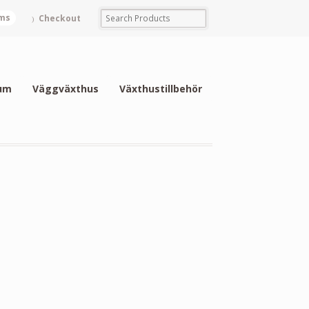
ems
Checkout
um
Väggväxthus
Växthustillbehör