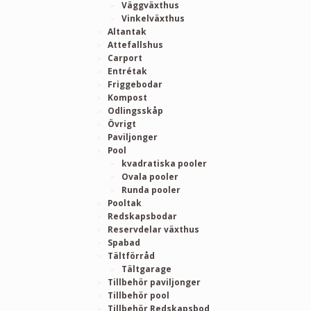
Väggväxthus
Vinkelväxthus
Altantak
Attefallshus
Carport
Entrétak
Friggebodar
Kompost
Odlingsskåp
Övrigt
Paviljonger
Pool
kvadratiska pooler
Ovala pooler
Runda pooler
Pooltak
Redskapsbodar
Reservdelar växthus
Spabad
Tältförråd
Tältgarage
Tillbehör paviljonger
Tillbehör pool
Tillbehör Redskapsbod