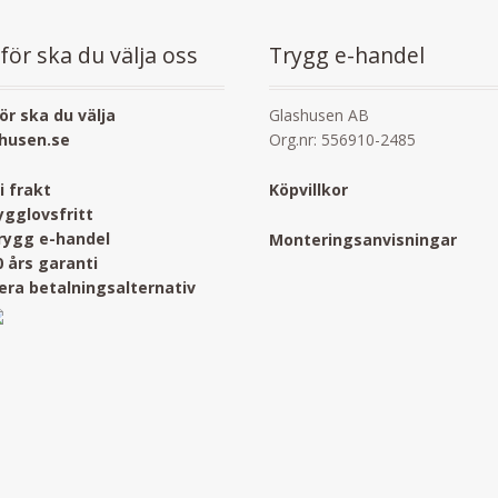
för ska du välja oss
Trygg e-handel
ör ska du välja
Glashusen AB
husen.se
Org.nr: 556910-2485
ri frakt
Köpvillkor
ygglovsfritt
rygg e-handel
Monteringsanvisningar
0 års garanti
lera betalningsalternativ