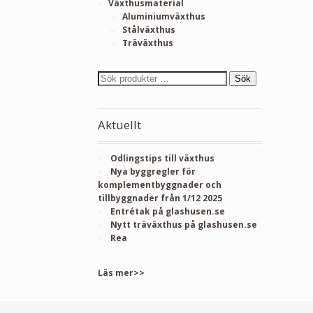
Växthusmaterial
Aluminiumväxthus
Stålväxthus
Träväxthus
Sök
Aktuellt
Odlingstips till växthus
Nya byggregler för
komplementbyggnader och
tillbyggnader från 1/12 2025
Entrétak på glashusen.se
Nytt träväxthus på glashusen.se
Rea
Läs mer>>