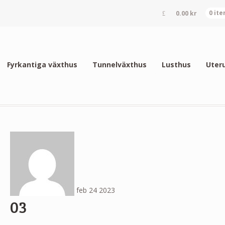
0.00
kr
0 it
Fyrkantiga växthus
Tunnelväxthus
Lusthus
Uter
feb
24
2023
03