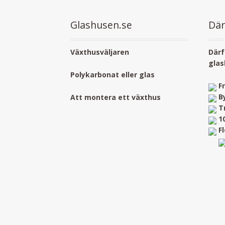
Glashusen.se
Där
Växthusväljaren
Därf
glas
Polykarbonat eller glas
F
B
Att montera ett växthus
T
1
F