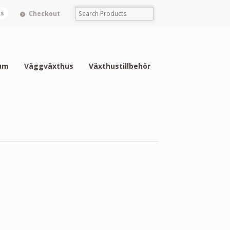
ms
Checkout
um
Väggväxthus
Växthustillbehör