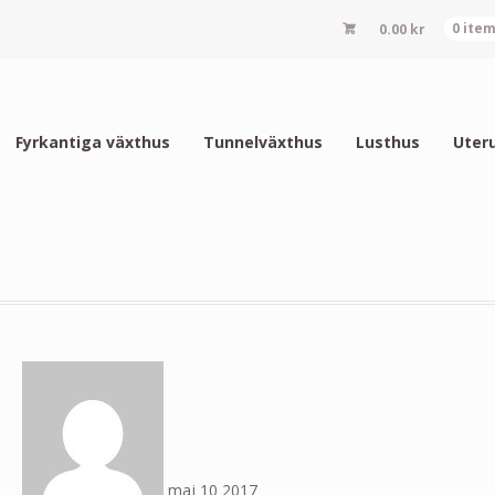
0.00
kr
0 ite
Fyrkantiga växthus
Tunnelväxthus
Lusthus
Uter
maj
10
2017