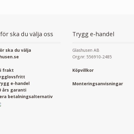
för ska du välja oss
Trygg e-handel
ör ska du välja
Glashusen AB
husen.se
Org.nr: 556910-2485
ri frakt
Köpvillkor
ygglovsfritt
rygg e-handel
Monteringsanvisningar
0 års garanti
lera betalningsalternativ