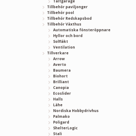
Tältgarage
Tillbehör paviljonger
Tillbehör pool
Tillbehör Redskapsbod
Tillbehör Växthus
Automatiska fönsteröppnare
Hyllor och bord
Solfläkt
Ventilation
Tillverkare
Arrow
Averto
Baumera
Biohort
Brilliant
Canopia
Ecoslider
Halls
Lähe
Nordiska Hobbydrivhus
Palmako
Poligard
ShelterLogic
Stali