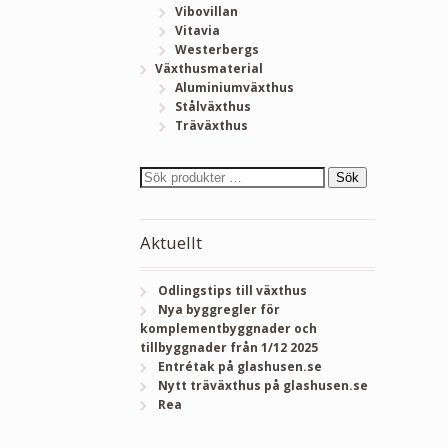
Vibovillan
Vitavia
Westerbergs
Växthusmaterial
Aluminiumväxthus
Stålväxthus
Träväxthus
Sök
Aktuellt
Odlingstips till växthus
Nya byggregler för
komplementbyggnader och
tillbyggnader från 1/12 2025
Entrétak på glashusen.se
Nytt träväxthus på glashusen.se
Rea