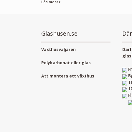
Läs mer>>
Glashusen.se
Där
Växthusväljaren
Därf
glas
Polykarbonat eller glas
F
B
Att montera ett växthus
T
1
F