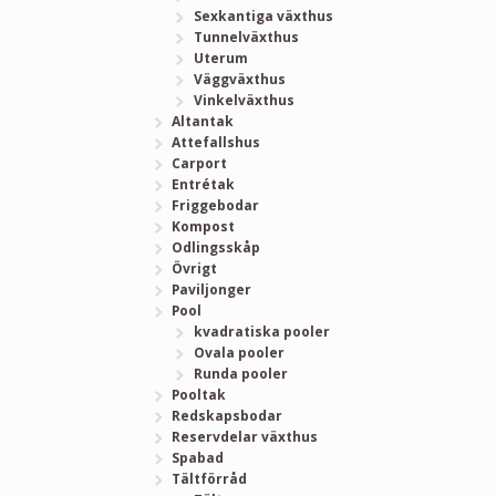
Sexkantiga växthus
Tunnelväxthus
Uterum
Väggväxthus
Vinkelväxthus
Altantak
Attefallshus
Carport
Entrétak
Friggebodar
Kompost
Odlingsskåp
Övrigt
Paviljonger
Pool
kvadratiska pooler
Ovala pooler
Runda pooler
Pooltak
Redskapsbodar
Reservdelar växthus
Spabad
Tältförråd