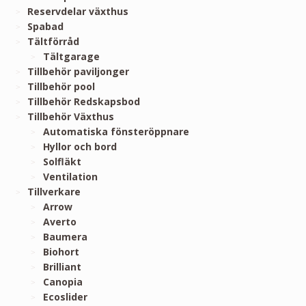
Reservdelar växthus
Spabad
Tältförråd
Tältgarage
Tillbehör paviljonger
Tillbehör pool
Tillbehör Redskapsbod
Tillbehör Växthus
Automatiska fönsteröppnare
Hyllor och bord
Solfläkt
Ventilation
Tillverkare
Arrow
Averto
Baumera
Biohort
Brilliant
Canopia
Ecoslider