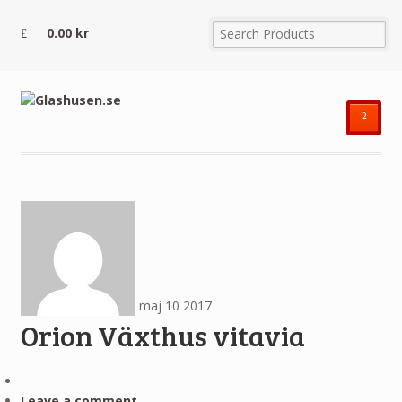
0.00
kr
²
maj
10
2017
Orion Växthus vitavia
Leave a comment