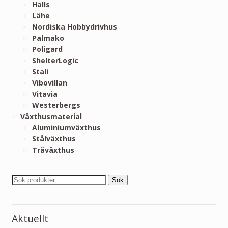
Halls
Lähe
Nordiska Hobbydrivhus
Palmako
Poligard
ShelterLogic
Stali
Vibovillan
Vitavia
Westerbergs
Växthusmaterial
Aluminiumväxthus
Stålväxthus
Träväxthus
Sök
Aktuellt