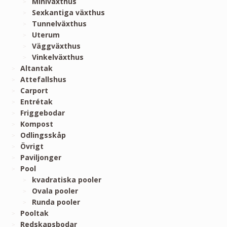
Miniväxthus
Sexkantiga växthus
Tunnelväxthus
Uterum
Väggväxthus
Vinkelväxthus
Altantak
Attefallshus
Carport
Entrétak
Friggebodar
Kompost
Odlingsskåp
Övrigt
Paviljonger
Pool
kvadratiska pooler
Ovala pooler
Runda pooler
Pooltak
Redskapsbodar