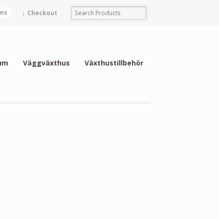
ems
Checkout
um
Väggväxthus
Växthustillbehör