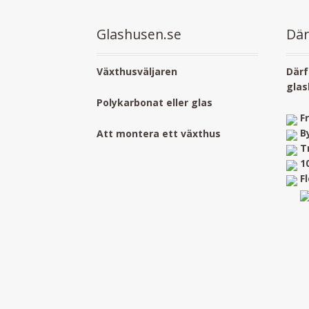
Glashusen.se
Där
Växthusväljaren
Därf
glas
Polykarbonat eller glas
F
B
Att montera ett växthus
T
1
F