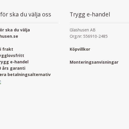
för ska du välja oss
Trygg e-handel
ör ska du välja
Glashusen AB
husen.se
Org.nr: 556910-2485
ri frakt
Köpvillkor
ygglovsfritt
rygg e-handel
Monteringsanvisningar
0 års garanti
lera betalningsalternativ