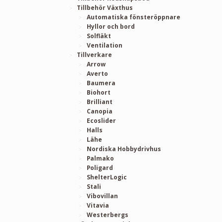
Tillbehör Växthus
Automatiska fönsteröppnare
Hyllor och bord
Solfläkt
Ventilation
Tillverkare
Arrow
Averto
Baumera
Biohort
Brilliant
Canopia
Ecoslider
Halls
Lähe
Nordiska Hobbydrivhus
Palmako
Poligard
ShelterLogic
Stali
Vibovillan
Vitavia
Westerbergs