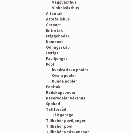
Väggväxthus
Vinkelväxthus
Altantak
Attefallshus
Carport
Entrétak
Friggebodar
Kompost
Odlingsskåp
Övrigt
Paviljonger
Pool
kvadratiska pooler
Ovala pooler
Runda pooler
Pooltak
Redskapsbodar
Reservdelar växthus
Spabad
Tältförråd
Tältgarage
Tillbehör paviljonger
Tillbehör pool
Tillbehör Redskapsbod