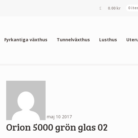
0.00
kr
0 it
Fyrkantiga växthus
Tunnelväxthus
Lusthus
Uter
maj
10
2017
Orion 5000 grön glas 02