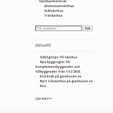
Växthusmaterial
Aluminiumväxthus
Stålväxthus
Träväxthus
Sök
Aktuellt
Odlingstips till växthus
Nya byggregler för
komplementbyggnader och
tillbyggnader från 1/12 2025
Entrétak på glashusen.se
Nytt träväxthus på glashusen.se
Rea
Läs mer>>