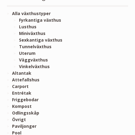
Alla växthustyper
Fyrkantiga växthus
Lusthus
Miniväxthus
Sexkantiga växthus
Tunnelväxthus
Uterum
Väggväxthus
Vinkelväxthus
Altantak
Attefallshus
Carport
Entrétak
Friggebodar
Kompost
Odlingsskåp
Övrigt
Paviljonger
Pool