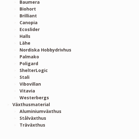
Baumera
Biohort
Brilliant
Canopia
Ecoslider
Halls
Lähe
Nordiska Hobbydrivhus
Palmako
Poligard
ShelterLogic
Stali
Vibovillan
Vitavia
Westerbergs
Växthusmaterial
Aluminiumväxthus
Stålväxthus
Träväxthus