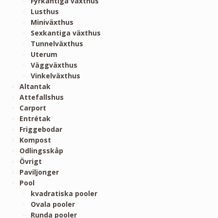
Fyrkantiga växthus
Lusthus
Miniväxthus
Sexkantiga växthus
Tunnelväxthus
Uterum
Väggväxthus
Vinkelväxthus
Altantak
Attefallshus
Carport
Entrétak
Friggebodar
Kompost
Odlingsskåp
Övrigt
Paviljonger
Pool
kvadratiska pooler
Ovala pooler
Runda pooler