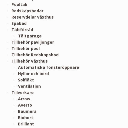
Pooltak
Redskapsbodar
Reservdelar växthus
Spabad
Tältförråd
Tältgarage
Tillbehör paviljonger
Tillbehör pool
Tillbehör Redskapsbod
Tillbehör Växthus
Automatiska fönsteröppnare
Hyllor och bord
Solfläkt
Ventilation
Tillverkare
Arrow
Averto
Baumera
Biohort
Brilliant