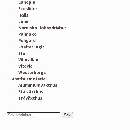
Canopia
Ecoslider
Halls
Lähe
Nordiska Hobbydrivhus
Palmako
Poligard
ShelterLogic
Stali
Vibovillan
Vitavia
Westerbergs
Växthusmaterial
Aluminiumväxthus
Stålväxthus
Träväxthus
Sök