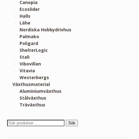
Canopia
Ecoslider
Halls
Lähe
Nordiska Hobbydrivhus
Palmako
Poligard
ShelterLogic
Stali
Vibovillan
Vitavia
Westerbergs
Växthusmaterial
Aluminiumväxthus
Stålväxthus
Träväxthus
Sök