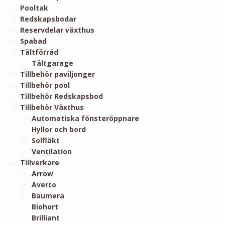
Pooltak
Redskapsbodar
Reservdelar växthus
Spabad
Tältförråd
Tältgarage
Tillbehör paviljonger
Tillbehör pool
Tillbehör Redskapsbod
Tillbehör Växthus
Automatiska fönsteröppnare
Hyllor och bord
Solfläkt
Ventilation
Tillverkare
Arrow
Averto
Baumera
Biohort
Brilliant