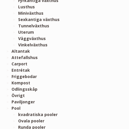
Fyrkantiga växthus
Lusthus
Miniväxthus
Sexkantiga växthus
Tunnelväxthus
Uterum
Väggväxthus
Vinkelväxthus
Altantak
Attefallshus
Carport
Entrétak
Friggebodar
Kompost
Odlingsskåp
Övrigt
Paviljonger
Pool
kvadratiska pooler
Ovala pooler
Runda pooler