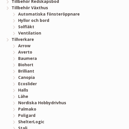
Tillbehör Redskapsbod
Tillbehör Växthus
Automatiska fönsteröppnare
Hyllor och bord
Solfläkt
Ventilation
Tillverkare
Arrow
Averto
Baumera
Biohort
Brilliant
Canopia
Ecoslider
Halls
Lähe
Nordiska Hobbydrivhus
Palmako
Poligard
ShelterLogic
Stali