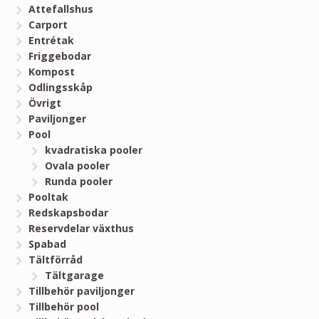
Attefallshus
Carport
Entrétak
Friggebodar
Kompost
Odlingsskåp
Övrigt
Paviljonger
Pool
kvadratiska pooler
Ovala pooler
Runda pooler
Pooltak
Redskapsbodar
Reservdelar växthus
Spabad
Tältförråd
Tältgarage
Tillbehör paviljonger
Tillbehör pool