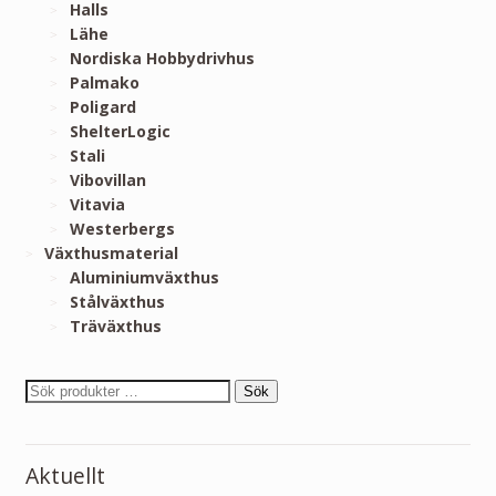
Halls
Lähe
Nordiska Hobbydrivhus
Palmako
Poligard
ShelterLogic
Stali
Vibovillan
Vitavia
Westerbergs
Växthusmaterial
Aluminiumväxthus
Stålväxthus
Träväxthus
Sök
Aktuellt