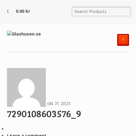
0.00
kr
²
okt
31
2023
7290108603576_9
Leave a comment