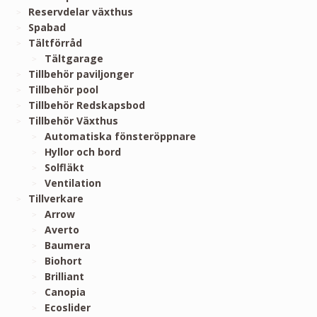
Reservdelar växthus
Spabad
Tältförråd
Tältgarage
Tillbehör paviljonger
Tillbehör pool
Tillbehör Redskapsbod
Tillbehör Växthus
Automatiska fönsteröppnare
Hyllor och bord
Solfläkt
Ventilation
Tillverkare
Arrow
Averto
Baumera
Biohort
Brilliant
Canopia
Ecoslider