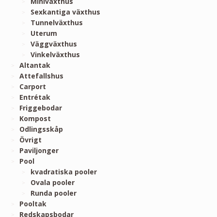
Miniväxthus
Sexkantiga växthus
Tunnelväxthus
Uterum
Väggväxthus
Vinkelväxthus
Altantak
Attefallshus
Carport
Entrétak
Friggebodar
Kompost
Odlingsskåp
Övrigt
Paviljonger
Pool
kvadratiska pooler
Ovala pooler
Runda pooler
Pooltak
Redskapsbodar