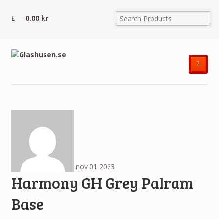
0.00
kr
²
nov
01
2023
Harmony GH Grey Palram
Base