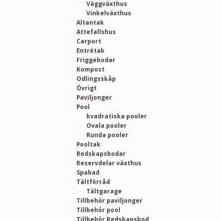
Väggväxthus
Vinkelväxthus
Altantak
Attefallshus
Carport
Entrétak
Friggebodar
Kompost
Odlingsskåp
Övrigt
Paviljonger
Pool
kvadratiska pooler
Ovala pooler
Runda pooler
Pooltak
Redskapsbodar
Reservdelar växthus
Spabad
Tältförråd
Tältgarage
Tillbehör paviljonger
Tillbehör pool
Tillbehör Redskapsbod