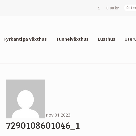
0.00
kr
0 it
Fyrkantiga växthus
Tunnelväxthus
Lusthus
Uter
nov
01
2023
7290108601046_1