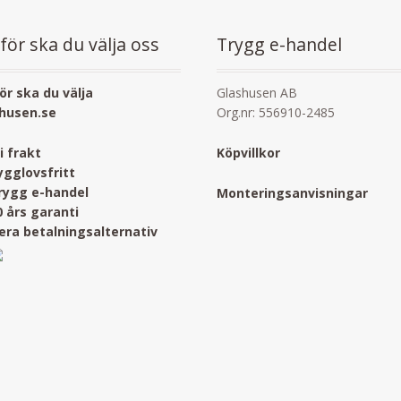
för ska du välja oss
Trygg e-handel
ör ska du välja
Glashusen AB
husen.se
Org.nr: 556910-2485
ri frakt
Köpvillkor
ygglovsfritt
rygg e-handel
Monteringsanvisningar
0 års garanti
lera betalningsalternativ