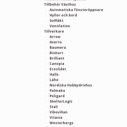
Tillbehör Växthus
Automatiska fönsteröppnare
Hyllor och bord
Solfläkt
Ventilation
Tillverkare
Arrow
Averto
Baumera
Biohort
Brilliant
Canopia
Ecoslider
Halls
Lähe
Nordiska Hobbydrivhus
Palmako
Poligard
ShelterLogic
Stali
Vibovillan
Vitavia
Westerbergs