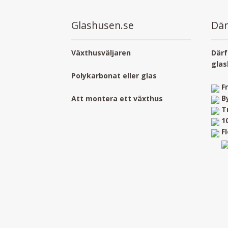
Glashusen.se
Där
Växthusväljaren
Därf
glas
Polykarbonat eller glas
F
B
Att montera ett växthus
T
1
F