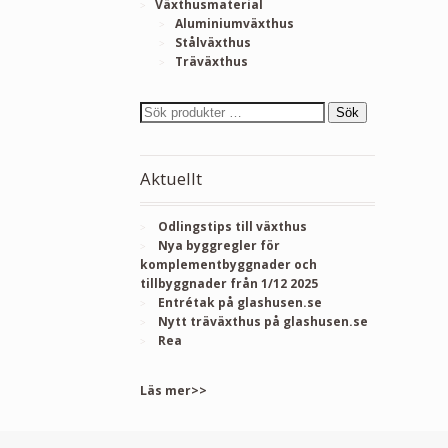
Växthusmaterial
Aluminiumväxthus
Stålväxthus
Träväxthus
Sök
Aktuellt
Odlingstips till växthus
Nya byggregler för
komplementbyggnader och
tillbyggnader från 1/12 2025
Entrétak på glashusen.se
Nytt träväxthus på glashusen.se
Rea
Läs mer>>