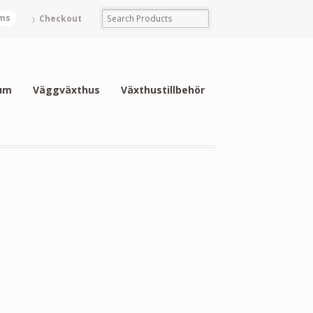
ems
Checkout
um
Väggväxthus
Växthustillbehör