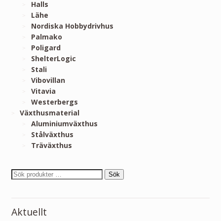
Halls
Lähe
Nordiska Hobbydrivhus
Palmako
Poligard
ShelterLogic
Stali
Vibovillan
Vitavia
Westerbergs
Växthusmaterial
Aluminiumväxthus
Stålväxthus
Träväxthus
Sök
Aktuellt