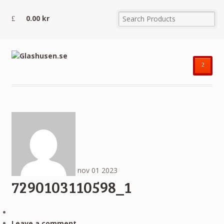
0.00
kr
²
nov
01
2023
7290103110598_1
Leave a comment