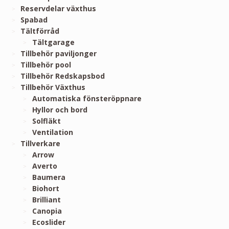
Reservdelar växthus
Spabad
Tältförråd
Tältgarage
Tillbehör paviljonger
Tillbehör pool
Tillbehör Redskapsbod
Tillbehör Växthus
Automatiska fönsteröppnare
Hyllor och bord
Solfläkt
Ventilation
Tillverkare
Arrow
Averto
Baumera
Biohort
Brilliant
Canopia
Ecoslider