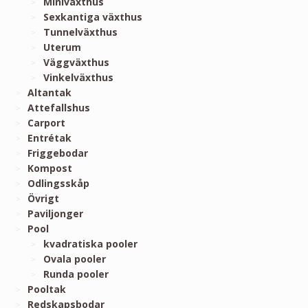
Miniväxthus
Sexkantiga växthus
Tunnelväxthus
Uterum
Väggväxthus
Vinkelväxthus
Altantak
Attefallshus
Carport
Entrétak
Friggebodar
Kompost
Odlingsskåp
Övrigt
Paviljonger
Pool
kvadratiska pooler
Ovala pooler
Runda pooler
Pooltak
Redskapsbodar