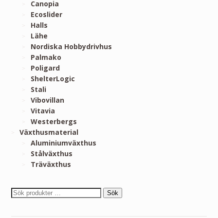
Canopia
Ecoslider
Halls
Lähe
Nordiska Hobbydrivhus
Palmako
Poligard
ShelterLogic
Stali
Vibovillan
Vitavia
Westerbergs
Växthusmaterial
Aluminiumväxthus
Stålväxthus
Träväxthus
Sök