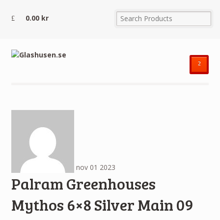
0.00
kr
²
nov
01
2023
Palram Greenhouses
Mythos 6×8 Silver Main 09