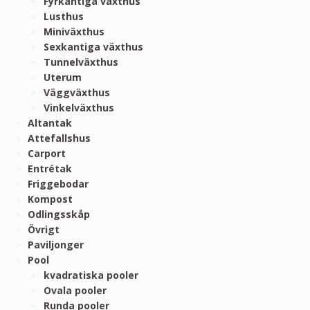
Fyrkantiga växthus
Lusthus
Miniväxthus
Sexkantiga växthus
Tunnelväxthus
Uterum
Väggväxthus
Vinkelväxthus
Altantak
Attefallshus
Carport
Entrétak
Friggebodar
Kompost
Odlingsskåp
Övrigt
Paviljonger
Pool
kvadratiska pooler
Ovala pooler
Runda pooler