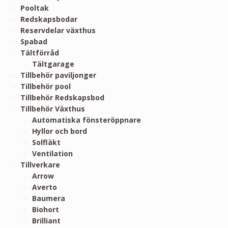
Pooltak
Redskapsbodar
Reservdelar växthus
Spabad
Tältförråd
Tältgarage
Tillbehör paviljonger
Tillbehör pool
Tillbehör Redskapsbod
Tillbehör Växthus
Automatiska fönsteröppnare
Hyllor och bord
Solfläkt
Ventilation
Tillverkare
Arrow
Averto
Baumera
Biohort
Brilliant