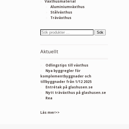
Växthusmaterial
Aluminiumväxthus
Stålväxthus
Träväxthus
Sök
Aktuellt
Odlingstips till växthus
Nya byggregler för
komplementbyggnader och
tillbyggnader från 1/12 2025
Entrétak på glashusen.se
Nytt träväxthus på glashusen.se
Rea
Läs mer>>