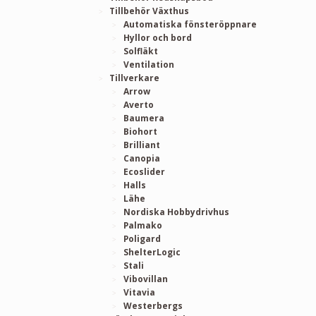
Tillbehör Växthus
Automatiska fönsteröppnare
Hyllor och bord
Solfläkt
Ventilation
Tillverkare
Arrow
Averto
Baumera
Biohort
Brilliant
Canopia
Ecoslider
Halls
Lähe
Nordiska Hobbydrivhus
Palmako
Poligard
ShelterLogic
Stali
Vibovillan
Vitavia
Westerbergs