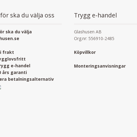
för ska du välja oss
Trygg e-handel
ör ska du välja
Glashusen AB
husen.se
Org.nr: 556910-2485
ri frakt
Köpvillkor
ygglovsfritt
rygg e-handel
Monteringsanvisningar
0 års garanti
lera betalningsalternativ