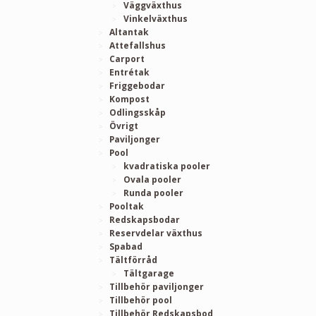
Väggväxthus
Vinkelväxthus
Altantak
Attefallshus
Carport
Entrétak
Friggebodar
Kompost
Odlingsskåp
Övrigt
Paviljonger
Pool
kvadratiska pooler
Ovala pooler
Runda pooler
Pooltak
Redskapsbodar
Reservdelar växthus
Spabad
Tältförråd
Tältgarage
Tillbehör paviljonger
Tillbehör pool
Tillbehör Redskapsbod