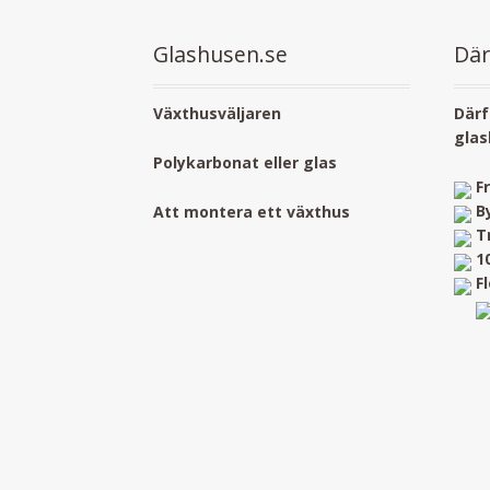
Glashusen.se
Där
Växthusväljaren
Därf
glas
Polykarbonat eller glas
F
B
Att montera ett växthus
T
1
F