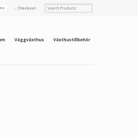
ems
Checkout
um
Väggväxthus
Växthustillbehör