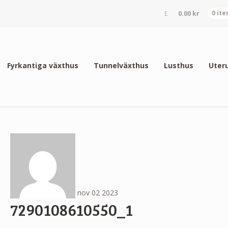
0.00
kr
0 it
Fyrkantiga växthus
Tunnelväxthus
Lusthus
Uter
nov
02
2023
7290108610550_1