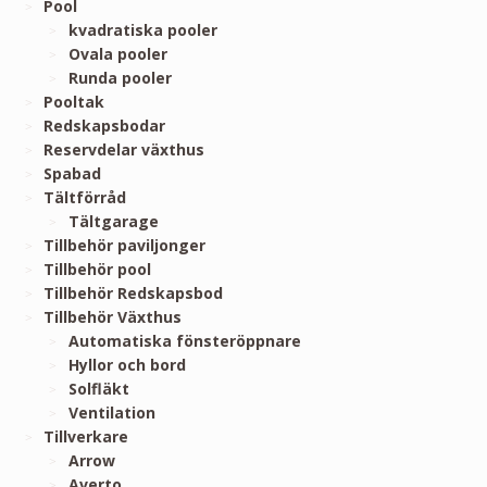
Pool
kvadratiska pooler
Ovala pooler
Runda pooler
Pooltak
Redskapsbodar
Reservdelar växthus
Spabad
Tältförråd
Tältgarage
Tillbehör paviljonger
Tillbehör pool
Tillbehör Redskapsbod
Tillbehör Växthus
Automatiska fönsteröppnare
Hyllor och bord
Solfläkt
Ventilation
Tillverkare
Arrow
Averto