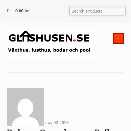
0.00
kr
²
nov
02
2023