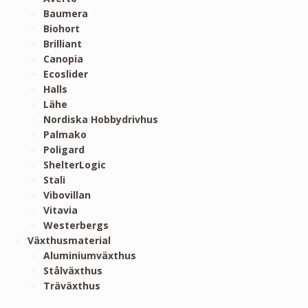
Baumera
Biohort
Brilliant
Canopia
Ecoslider
Halls
Lähe
Nordiska Hobbydrivhus
Palmako
Poligard
ShelterLogic
Stali
Vibovillan
Vitavia
Westerbergs
Växthusmaterial
Aluminiumväxthus
Stålväxthus
Träväxthus