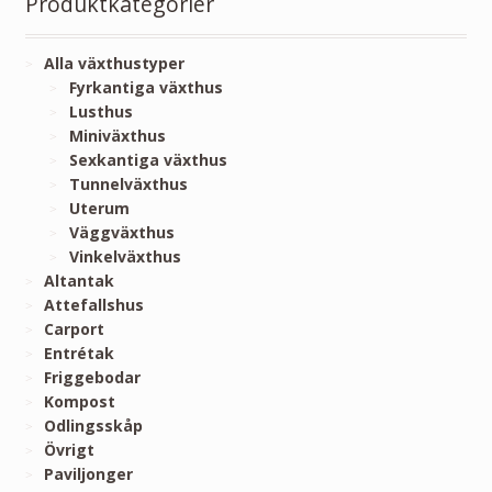
Produktkategorier
Alla växthustyper
Fyrkantiga växthus
Lusthus
Miniväxthus
Sexkantiga växthus
Tunnelväxthus
Uterum
Väggväxthus
Vinkelväxthus
Altantak
Attefallshus
Carport
Entrétak
Friggebodar
Kompost
Odlingsskåp
Övrigt
Paviljonger