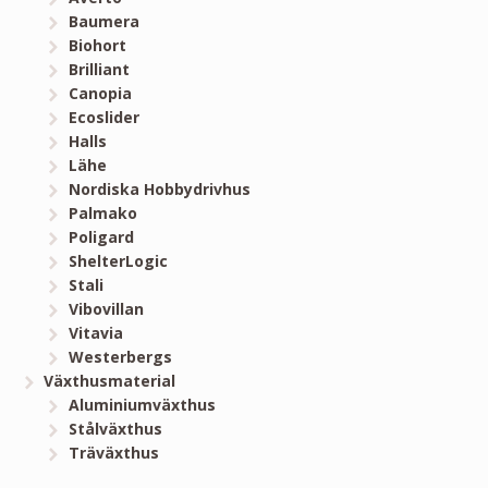
Baumera
Biohort
Brilliant
Canopia
Ecoslider
Halls
Lähe
Nordiska Hobbydrivhus
Palmako
Poligard
ShelterLogic
Stali
Vibovillan
Vitavia
Westerbergs
Växthusmaterial
Aluminiumväxthus
Stålväxthus
Träväxthus