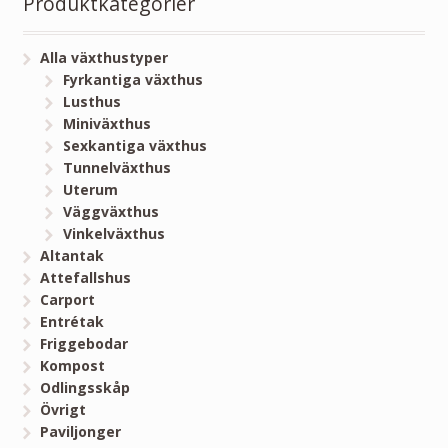
Produktkategorier
Alla växthustyper
Fyrkantiga växthus
Lusthus
Miniväxthus
Sexkantiga växthus
Tunnelväxthus
Uterum
Väggväxthus
Vinkelväxthus
Altantak
Attefallshus
Carport
Entrétak
Friggebodar
Kompost
Odlingsskåp
Övrigt
Paviljonger