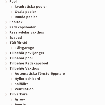
Pool
kvadratiska pooler
Ovala pooler
Runda pooler
Pooltak
Redskapsbodar
Reservdelar växthus
Spabad
Tältförråd
Tältgarage
Tillbehör paviljonger
Tillbehör pool
Tillbehör Redskapsbod
Tillbehör Växthus
Automatiska fönsteröppnare
Hyllor och bord
Solfläkt
Ventilation
Tillverkare
Arrow
Averto